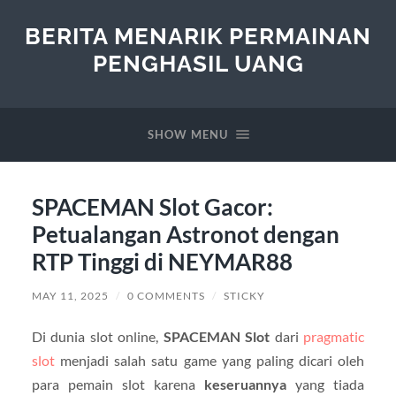
BERITA MENARIK PERMAINAN
PENGHASIL UANG
SHOW MENU
SPACEMAN Slot Gacor:
Petualangan Astronot dengan
RTP Tinggi di NEYMAR88
MAY 11, 2025
/
0 COMMENTS
/
STICKY
Di dunia slot online,
SPACEMAN Slot
dari
pragmatic
slot
menjadi salah satu game yang paling dicari oleh
para pemain slot karena
keseruannya
yang tiada