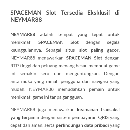
SPACEMAN Slot Tersedia Eksklusif di
NEYMAR88
NEYMAR88
adalah tempat yang tepat untuk
menikmati
SPACEMAN Slot
dengan segala
keunggulannya. Sebagai situs
slot paling gacor
,
NEYMAR88 menawarkan
SPACEMAN Slot
dengan
RTP tinggi dan peluang menang besar, membuat game
ini semakin seru dan menguntungkan. Dengan
antarmuka yang ramah pengguna dan navigasi yang
mudah, NEYMAR88 memudahkan pemain untuk
menikmati game ini tanpa gangguan.
NEYMAR88 juga menawarkan
keamanan transaksi
yang terjamin
dengan sistem pembayaran QRIS yang
cepat dan aman, serta
perlindungan data pribadi
yang