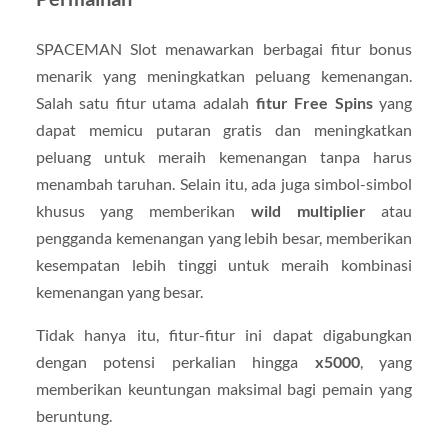
SPACEMAN Slot menawarkan berbagai fitur bonus
menarik yang meningkatkan peluang kemenangan.
Salah satu fitur utama adalah
fitur Free Spins
yang
dapat memicu putaran gratis dan meningkatkan
peluang untuk meraih kemenangan tanpa harus
menambah taruhan. Selain itu, ada juga simbol-simbol
khusus yang memberikan
wild multiplier
atau
pengganda kemenangan yang lebih besar, memberikan
kesempatan lebih tinggi untuk meraih kombinasi
kemenangan yang besar.
Tidak hanya itu, fitur-fitur ini dapat digabungkan
dengan potensi perkalian hingga
x5000
, yang
memberikan keuntungan maksimal bagi pemain yang
beruntung.