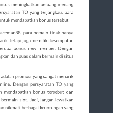
untuk meningkatkan peluang menang
rsyaratan TO yang terjangkau, para
untuk mendapatkan bonus tersebut.
aceman88, para pemain tidak hanya
rik, tetapi juga memiliki kesempatan
berupa bonus new member. Dengan
ngkan dan puas dalam bermain di situs
adalah promosi yang sangat menarik
nline. Dengan persyaratan TO yang
ah mendapatkan bonus tersebut dan
ermain slot. Jadi, jangan lewatkan
n nikmati berbagai keuntungan yang