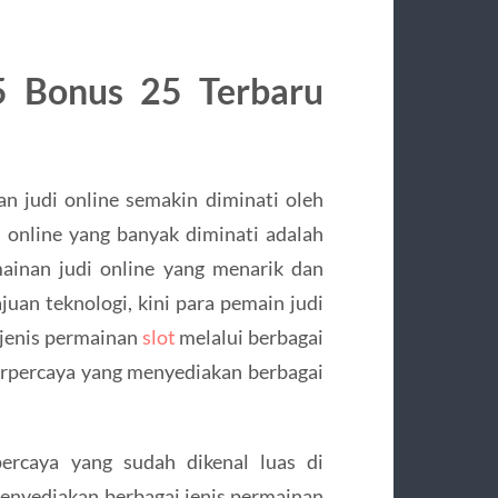
5 Bonus 25 Terbaru
nan judi online semakin diminati oleh
i online yang banyak diminati adalah
mainan judi online yang menarik dan
an teknologi, kini para pemain judi
 jenis permainan
slot
melalui berbagai
e terpercaya yang menyediakan berbagai
ercaya yang sudah dikenal luas di
enyediakan berbagai jenis permainan