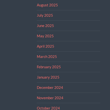
August 2025
July 2025
June 2025
May 2025
April 2025
March 2025
February 2025
January 2025
December 2024
November 2024
October 2024