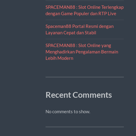
SPACEMAN88 : Slot Online Terlengkap
dengan Game Populer dan RTP Live
Spaceman88 Portal Resmi dengan
Layanan Cepat dan Stabil
SPACEMAN88 : Slot Online yang
Menghadirkan Pengalaman Bermain
Lebih Modern
Recent Comments
No comments to show.