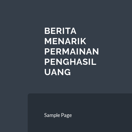
BERITA
MENARIK
PERMAINAN
PENGHASIL
UANG
Sample Page