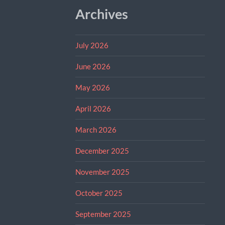
Archives
July 2026
June 2026
May 2026
April 2026
March 2026
December 2025
November 2025
October 2025
September 2025