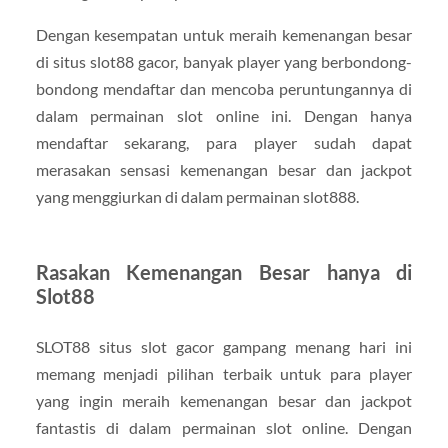
Dengan kesempatan untuk meraih kemenangan besar
di situs slot88 gacor, banyak player yang berbondong-
bondong mendaftar dan mencoba peruntungannya di
dalam permainan slot online ini. Dengan hanya
mendaftar sekarang, para player sudah dapat
merasakan sensasi kemenangan besar dan jackpot
yang menggiurkan di dalam permainan slot888.
Rasakan Kemenangan Besar hanya di
Slot88
SLOT88 situs slot gacor gampang menang hari ini
memang menjadi pilihan terbaik untuk para player
yang ingin meraih kemenangan besar dan jackpot
fantastis di dalam permainan slot online. Dengan