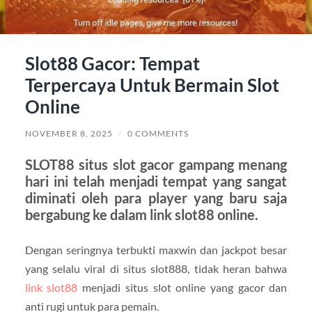
Slot88 Gacor: Tempat
Terpercaya Untuk Bermain Slot
Online
NOVEMBER 8, 2025
/
0 COMMENTS
SLOT88 situs slot gacor gampang menang
hari ini telah menjadi tempat yang sangat
diminati oleh para player yang baru saja
bergabung ke dalam link slot88 online.
Dengan seringnya terbukti maxwin dan jackpot besar
yang selalu viral di situs slot888, tidak heran bahwa
link slot88
menjadi situs slot online yang gacor dan
anti rugi untuk para pemain.