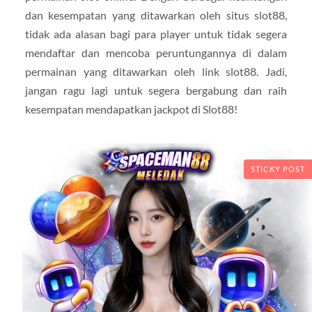
dan kesempatan yang ditawarkan oleh situs slot88,
tidak ada alasan bagi para player untuk tidak segera
mendaftar dan mencoba peruntungannya di dalam
permainan yang ditawarkan oleh link slot88. Jadi,
jangan ragu lagi untuk segera bergabung dan raih
kesempatan mendapatkan jackpot di Slot88!
STICKY POST