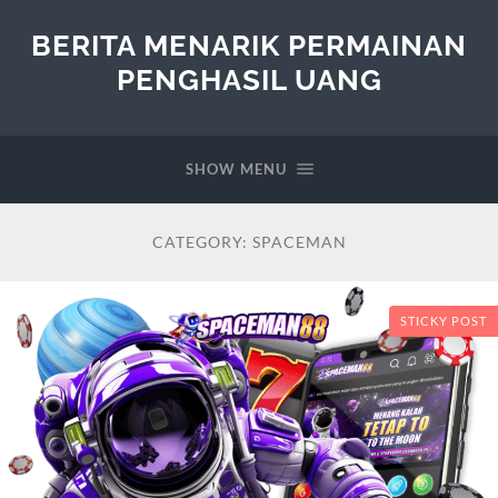
BERITA MENARIK PERMAINAN
PENGHASIL UANG
SHOW MENU
CATEGORY:
SPACEMAN
STICKY POST