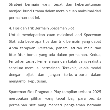
Strategi bermain yang tepat dan keberuntungan
menjadi kunci utama dalam meraih cuan maksimal dari
permainan slot ini.
4. Tips dan Trik Bermain Spaceman Slot
Untuk mendapatkan cuan maksimal dari Spaceman
Slot, ada beberapa tips dan trik bermain yang dapat
Anda terapkan. Pertama, pahami aturan main dan
fitur-fitur bonus yang ada dalam permainan. Kedua,
tentukan target kemenangan dan kalah yang realistis
sebelum memulai permainan. Terakhir, kelola modal
dengan bijak dan jangan terburu-buru dalam
mengambil keputusan.
Spaceman Slot Pragmatic Play tampilan terbaru 2025
merupakan pilihan yang tepat bagi para pecinta
permainan slot yang mencari pengalaman bermain