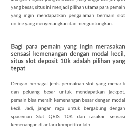
yang besar, situs ini menjadi pilihan utama para pemain
yang ingin mendapatkan pengalaman bermain slot
online yang menyenangkan dan menguntungkan.
Bagi para pemain yang ingin merasakan
sensasi kemenangan dengan modal kecil,
situs slot deposit 10k adalah pilihan yang
tepat
Dengan berbagai jenis permainan slot yang menarik
dan peluang besar untuk mendapatkan jackpot,
pemain bisa meraih kemenangan besar dengan modal
kecil. Jadi, jangan ragu untuk bergabung dengan
spaceman Slot QRIS 10K dan rasakan sensasi
kemenangan di antara kompetitor lain.