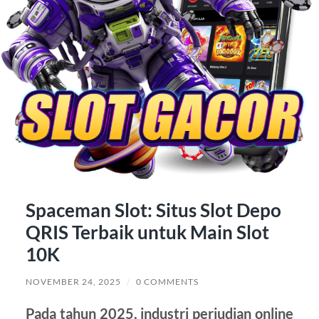
Spaceman Slot: Situs Slot Depo
QRIS Terbaik untuk Main Slot
10K
NOVEMBER 24, 2025
/
0 COMMENTS
Pada tahun 2025, industri perjudian online