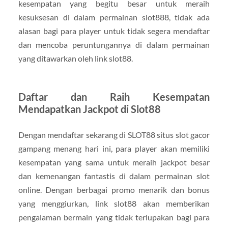
kesempatan yang begitu besar untuk meraih
kesuksesan di dalam permainan slot888, tidak ada
alasan bagi para player untuk tidak segera mendaftar
dan mencoba peruntungannya di dalam permainan
yang ditawarkan oleh link slot88.
Daftar dan Raih Kesempatan
Mendapatkan Jackpot di Slot88
Dengan mendaftar sekarang di SLOT88 situs slot gacor
gampang menang hari ini, para player akan memiliki
kesempatan yang sama untuk meraih jackpot besar
dan kemenangan fantastis di dalam permainan slot
online. Dengan berbagai promo menarik dan bonus
yang menggiurkan, link slot88 akan memberikan
pengalaman bermain yang tidak terlupakan bagi para