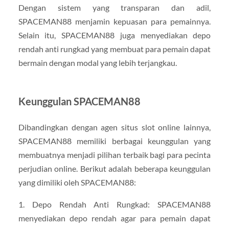
Dengan sistem yang transparan dan adil,
SPACEMAN88 menjamin kepuasan para pemainnya.
Selain itu, SPACEMAN88 juga menyediakan depo
rendah anti rungkad yang membuat para pemain dapat
bermain dengan modal yang lebih terjangkau.
Keunggulan SPACEMAN88
Dibandingkan dengan agen situs slot online lainnya,
SPACEMAN88 memiliki berbagai keunggulan yang
membuatnya menjadi pilihan terbaik bagi para pecinta
perjudian online. Berikut adalah beberapa keunggulan
yang dimiliki oleh SPACEMAN88:
1. Depo Rendah Anti Rungkad: SPACEMAN88
menyediakan depo rendah agar para pemain dapat