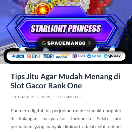
Tips Jitu Agar Mudah Menang di
Slot Gacor Rank One
SEPTEMBER 23, 2025
/
0 COMMENTS
Pada era digital ini, perjudian online semakin populer
di kalangan masyarakat Indonesia. Salah satu
permainan yang banyak diminati adalah slot online.