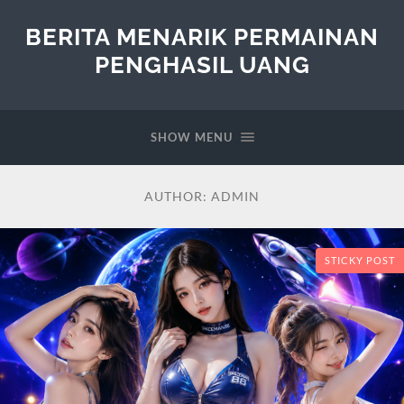
BERITA MENARIK PERMAINAN
PENGHASIL UANG
SHOW MENU
AUTHOR:
ADMIN
STICKY POST