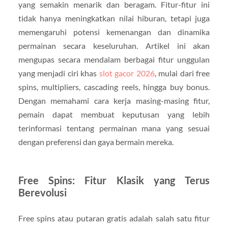
yang semakin menarik dan beragam. Fitur-fitur ini
tidak hanya meningkatkan nilai hiburan, tetapi juga
memengaruhi potensi kemenangan dan dinamika
permainan secara keseluruhan. Artikel ini akan
mengupas secara mendalam berbagai fitur unggulan
yang menjadi ciri khas
slot gacor 2026
, mulai dari free
spins, multipliers, cascading reels, hingga buy bonus.
Dengan memahami cara kerja masing-masing fitur,
pemain dapat membuat keputusan yang lebih
terinformasi tentang permainan mana yang sesuai
dengan preferensi dan gaya bermain mereka.
Free Spins: Fitur Klasik yang Terus
Berevolusi
Free spins atau putaran gratis adalah salah satu fitur