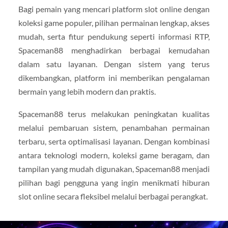
Bagi pemain yang mencari platform slot online dengan
koleksi game populer, pilihan permainan lengkap, akses
mudah, serta fitur pendukung seperti informasi RTP,
Spaceman88 menghadirkan berbagai kemudahan
dalam satu layanan. Dengan sistem yang terus
dikembangkan, platform ini memberikan pengalaman
bermain yang lebih modern dan praktis.
Spaceman88 terus melakukan peningkatan kualitas
melalui pembaruan sistem, penambahan permainan
terbaru, serta optimalisasi layanan. Dengan kombinasi
antara teknologi modern, koleksi game beragam, dan
tampilan yang mudah digunakan, Spaceman88 menjadi
pilihan bagi pengguna yang ingin menikmati hiburan
slot online secara fleksibel melalui berbagai perangkat.