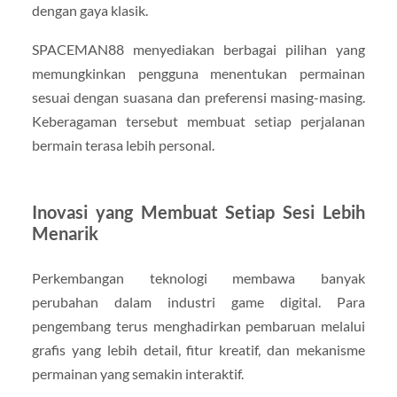
dengan gaya klasik.
SPACEMAN88 menyediakan berbagai pilihan yang
memungkinkan pengguna menentukan permainan
sesuai dengan suasana dan preferensi masing-masing.
Keberagaman tersebut membuat setiap perjalanan
bermain terasa lebih personal.
Inovasi yang Membuat Setiap Sesi Lebih
Menarik
Perkembangan teknologi membawa banyak
perubahan dalam industri game digital. Para
pengembang terus menghadirkan pembaruan melalui
grafis yang lebih detail, fitur kreatif, dan mekanisme
permainan yang semakin interaktif.