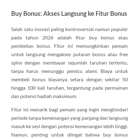
Buy Bonus: Akses Langsung ke Fitur Bonus
Salah satu inovasi paling kontroversial namun populer
pada tahun 2026 adalah fitur buy bonus atau
pembelian bonus. Fitur ini memungkinkan pemain
untuk langsung mengakses putaran bonus atau free
spins dengan membayar sejumlah taruhan tertentu,
tanpa harus menunggu pemicu alami. Biaya untuk
membeli bonus biasanya setara dengan sekitar 50
hingga 100 kali taruhan, tergantung pada permainan
dan potensi hadiah maksimum.
Fitur ini menarik bagi pemain yang ingin menghindari
periode tanpa kemenangan yang panjang dan langsung
masuk ke sesi dengan potensi kemenangan lebih tinggi.
Namun, penting untuk diingat bahwa buy bonus