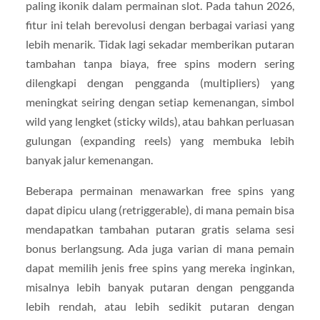
paling ikonik dalam permainan slot. Pada tahun 2026,
fitur ini telah berevolusi dengan berbagai variasi yang
lebih menarik. Tidak lagi sekadar memberikan putaran
tambahan tanpa biaya, free spins modern sering
dilengkapi dengan pengganda (multipliers) yang
meningkat seiring dengan setiap kemenangan, simbol
wild yang lengket (sticky wilds), atau bahkan perluasan
gulungan (expanding reels) yang membuka lebih
banyak jalur kemenangan.
Beberapa permainan menawarkan free spins yang
dapat dipicu ulang (retriggerable), di mana pemain bisa
mendapatkan tambahan putaran gratis selama sesi
bonus berlangsung. Ada juga varian di mana pemain
dapat memilih jenis free spins yang mereka inginkan,
misalnya lebih banyak putaran dengan pengganda
lebih rendah, atau lebih sedikit putaran dengan