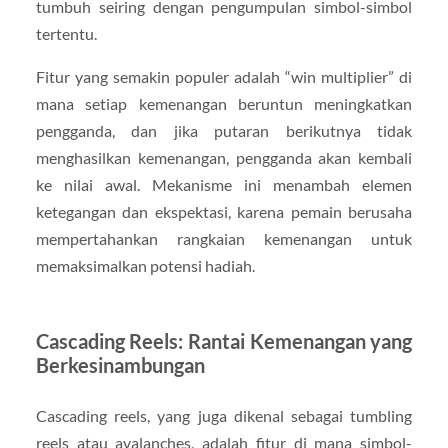
tumbuh seiring dengan pengumpulan simbol-simbol
tertentu.
Fitur yang semakin populer adalah “win multiplier” di
mana setiap kemenangan beruntun meningkatkan
pengganda, dan jika putaran berikutnya tidak
menghasilkan kemenangan, pengganda akan kembali
ke nilai awal. Mekanisme ini menambah elemen
ketegangan dan ekspektasi, karena pemain berusaha
mempertahankan rangkaian kemenangan untuk
memaksimalkan potensi hadiah.
Cascading Reels: Rantai Kemenangan yang
Berkesinambungan
Cascading reels, yang juga dikenal sebagai tumbling
reels atau avalanches, adalah fitur di mana simbol-