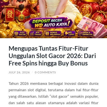
Mengupas Tuntas Fitur-Fitur
Unggulan Slot Gacor 2026: Dari
Free Spins hingga Buy Bonus
JULY 26, 2026
/
0 COMMENTS
Tahun 2026 membawa berbagai inovasi dalam dunia
permainan slot digital, terutama dalam hal fitur-fitur
yang ditawarkan. Istilah “slot gacor” semakin populer,
dan salah satu alasan utamanya adalah variasi fitur