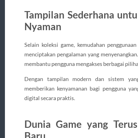
Tampilan Sederhana unt
Nyaman
Selain koleksi game, kemudahan penggunaan
menciptakan pengalaman yang menyenangkan. P
membantu pengguna mengakses berbagai pilihan
Dengan tampilan modern dan sistem ya
memberikan kenyamanan bagi pengguna yang
digital secara praktis.
Dunia Game yang Terus
Baru