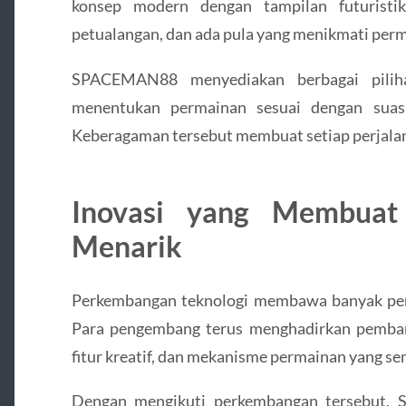
konsep modern dengan tampilan futuristi
petualangan, dan ada pula yang menikmati perm
SPACEMAN88 menyediakan berbagai pili
menentukan permainan sesuai dengan suasa
Keberagaman tersebut membuat setiap perjalana
Inovasi yang Membuat 
Menarik
Perkembangan teknologi membawa banyak peru
Para pengembang terus menghadirkan pembarua
fitur kreatif, dan mekanisme permainan yang sem
Dengan mengikuti perkembangan tersebut,