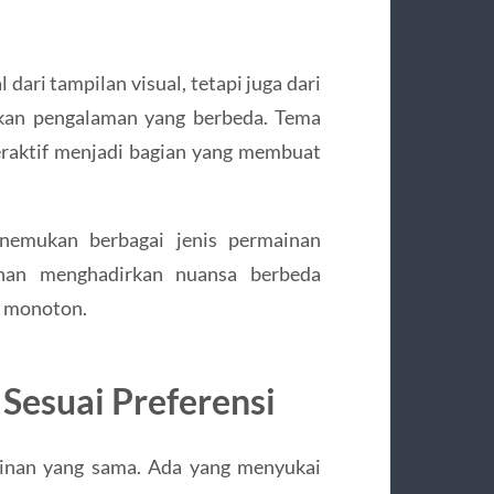
dari tampilan visual, tetapi juga dari
kan pengalaman yang berbeda. Tema
teraktif menjadi bagian yang membuat
emukan berbagai jenis permainan
ihan menghadirkan nuansa berbeda
a monoton.
Sesuai Preferensi
ainan yang sama. Ada yang menyukai