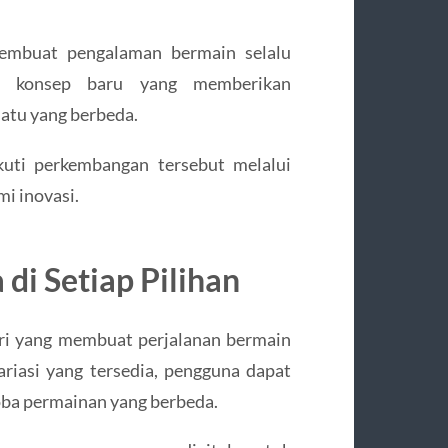
membuat pengalaman bermain selalu
a konsep baru yang memberikan
atu yang berbeda.
ti perkembangan tersebut melalui
i inovasi.
i Setiap Pilihan
iri yang membuat perjalanan bermain
riasi yang tersedia, pengguna dapat
ba permainan yang berbeda.