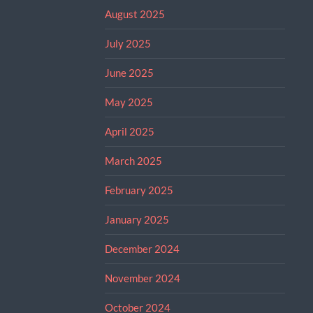
August 2025
July 2025
June 2025
May 2025
April 2025
March 2025
February 2025
January 2025
December 2024
November 2024
October 2024