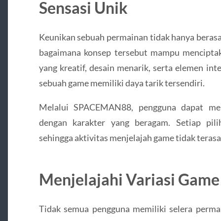
Sensasi Unik
Keunikan sebuah permainan tidak hanya berasal 
bagaimana konsep tersebut mampu mencipta
yang kreatif, desain menarik, serta elemen in
sebuah game memiliki daya tarik tersendiri.
Melalui SPACEMAN88, pengguna dapat men
dengan karakter yang beragam. Setiap pil
sehingga aktivitas menjelajah game tidak teras
Menjelajahi Variasi Game 
Tidak semua pengguna memiliki selera perm