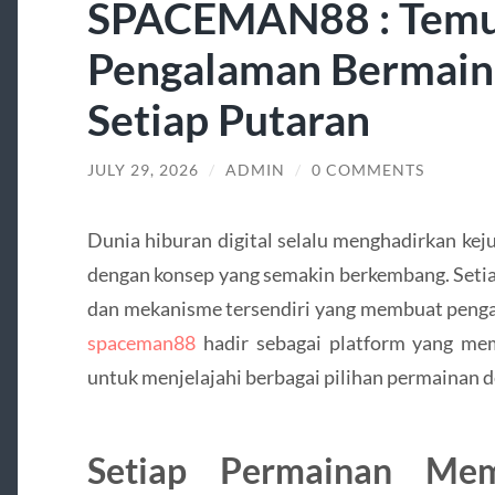
SPACEMAN88 : Tem
Pengalaman Bermain
Setiap Putaran
JULY 29, 2026
/
ADMIN
/
0 COMMENTS
Dunia hiburan digital selalu menghadirkan kej
dengan konsep yang semakin berkembang. Setia
dan mekanisme tersendiri yang membuat penga
spaceman88
hadir sebagai platform yang me
untuk menjelajahi berbagai pilihan permainan d
Setiap Permainan Me