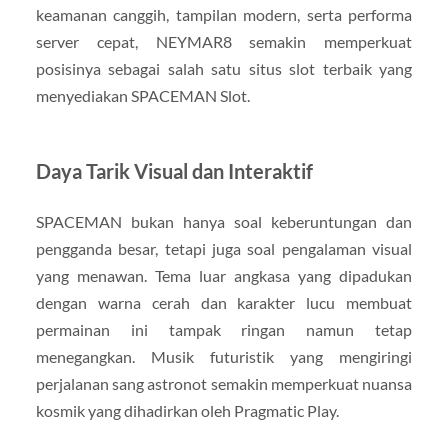
keamanan canggih, tampilan modern, serta performa
server cepat, NEYMAR8 semakin memperkuat
posisinya sebagai salah satu situs slot terbaik yang
menyediakan SPACEMAN Slot.
Daya Tarik Visual dan Interaktif
SPACEMAN bukan hanya soal keberuntungan dan
pengganda besar, tetapi juga soal pengalaman visual
yang menawan. Tema luar angkasa yang dipadukan
dengan warna cerah dan karakter lucu membuat
permainan ini tampak ringan namun tetap
menegangkan. Musik futuristik yang mengiringi
perjalanan sang astronot semakin memperkuat nuansa
kosmik yang dihadirkan oleh Pragmatic Play.