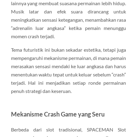
lainnya yang membuat suasana permainan lebih hidup.
Musik latar dan efek suara dirancang untuk
meningkatkan sensasi ketegangan, menambahkan rasa
“adrenalin luar angkasa” ketika pemain menunggu
momen crash terjadi.
Tema futuristik ini bukan sekadar estetika, tetapi juga
mempengaruhi mekanisme permainan, di mana pemain
merasakan sensasi mendaki ke luar angkasa dan harus
menentukan waktu tepat untuk keluar sebelum “crash”
terjadi. Hal ini menjadikan setiap ronde permainan
penuh strategi dan keseruan.
Mekanisme Crash Game yang Seru
Berbeda dari slot tradisional, SPACEMAN Slot