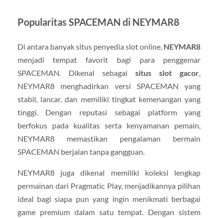
Popularitas SPACEMAN di NEYMAR8
Di antara banyak situs penyedia slot online,
NEYMAR8
menjadi tempat favorit bagi para penggemar
SPACEMAN. Dikenal sebagai
situs slot gacor
,
NEYMAR8 menghadirkan versi SPACEMAN yang
stabil, lancar, dan memiliki tingkat kemenangan yang
tinggi. Dengan reputasi sebagai platform yang
berfokus pada kualitas serta kenyamanan pemain,
NEYMAR8 memastikan pengalaman bermain
SPACEMAN berjalan tanpa gangguan.
NEYMAR8 juga dikenal memiliki koleksi lengkap
permainan dari Pragmatic Play, menjadikannya pilihan
ideal bagi siapa pun yang ingin menikmati berbagai
game premium dalam satu tempat. Dengan sistem