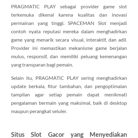
PRAGMATIC PLAY sebagai provider game slot
terkemuka dikenal karena kualitas dan inovasi
permainan yang tinggi. SPACEMAN Slot menjadi
contoh nyata reputasi mereka dalam menghadirkan
game yang menarik secara visual, interaktif, dan adil.
Provider ini memastikan mekanisme game berjalan
mulus, responsif, dan memiliki peluang kemenangan
yang transparan bagi pemain.
Selain itu, PRAGMATIC PLAY sering menghadirkan
update berkala, fitur tambahan, dan pengoptimalan
tampilan agar setiap pemain dapat menikmati
pengalaman bermain yang maksimal, baik di desktop
maupun perangkat seluler.
Situs Slot Gacor yang Menyediakan