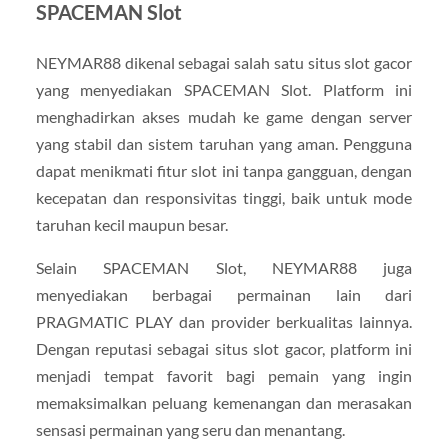
SPACEMAN Slot
NEYMAR88 dikenal sebagai salah satu situs slot gacor
yang menyediakan SPACEMAN Slot. Platform ini
menghadirkan akses mudah ke game dengan server
yang stabil dan sistem taruhan yang aman. Pengguna
dapat menikmati fitur slot ini tanpa gangguan, dengan
kecepatan dan responsivitas tinggi, baik untuk mode
taruhan kecil maupun besar.
Selain SPACEMAN Slot, NEYMAR88 juga
menyediakan berbagai permainan lain dari
PRAGMATIC PLAY dan provider berkualitas lainnya.
Dengan reputasi sebagai situs slot gacor, platform ini
menjadi tempat favorit bagi pemain yang ingin
memaksimalkan peluang kemenangan dan merasakan
sensasi permainan yang seru dan menantang.