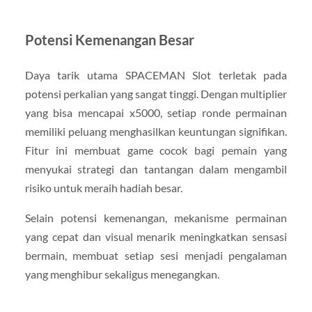
Potensi Kemenangan Besar
Daya tarik utama SPACEMAN Slot terletak pada
potensi perkalian yang sangat tinggi. Dengan multiplier
yang bisa mencapai x5000, setiap ronde permainan
memiliki peluang menghasilkan keuntungan signifikan.
Fitur ini membuat game cocok bagi pemain yang
menyukai strategi dan tantangan dalam mengambil
risiko untuk meraih hadiah besar.
Selain potensi kemenangan, mekanisme permainan
yang cepat dan visual menarik meningkatkan sensasi
bermain, membuat setiap sesi menjadi pengalaman
yang menghibur sekaligus menegangkan.