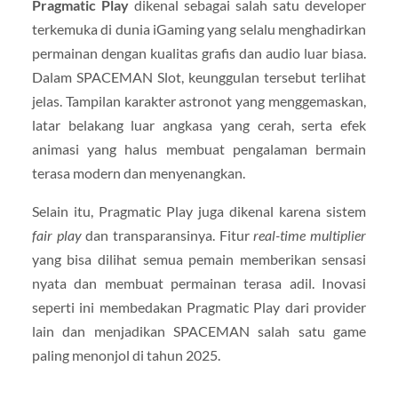
Pragmatic Play
dikenal sebagai salah satu developer
terkemuka di dunia iGaming yang selalu menghadirkan
permainan dengan kualitas grafis dan audio luar biasa.
Dalam SPACEMAN Slot, keunggulan tersebut terlihat
jelas. Tampilan karakter astronot yang menggemaskan,
latar belakang luar angkasa yang cerah, serta efek
animasi yang halus membuat pengalaman bermain
terasa modern dan menyenangkan.
Selain itu, Pragmatic Play juga dikenal karena sistem
fair play
dan transparansinya. Fitur
real-time multiplier
yang bisa dilihat semua pemain memberikan sensasi
nyata dan membuat permainan terasa adil. Inovasi
seperti ini membedakan Pragmatic Play dari provider
lain dan menjadikan SPACEMAN salah satu game
paling menonjol di tahun 2025.