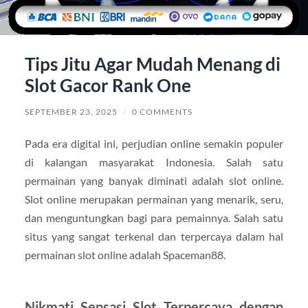
Tips Jitu Agar Mudah Menang di
Slot Gacor Rank One
SEPTEMBER 23, 2025
/
0 COMMENTS
Pada era digital ini, perjudian online semakin populer
di kalangan masyarakat Indonesia. Salah satu
permainan yang banyak diminati adalah slot online.
Slot online merupakan permainan yang menarik, seru,
dan menguntungkan bagi para pemainnya. Salah satu
situs yang sangat terkenal dan terpercaya dalam hal
permainan slot online adalah Spaceman88.
Nikmati Sensasi Slot Terpercaya dengan