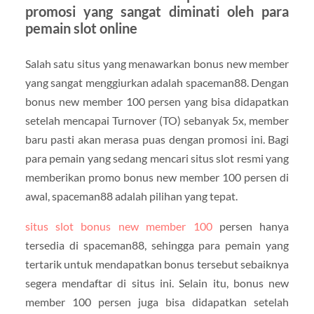
promosi yang sangat diminati oleh para
pemain slot online
Salah satu situs yang menawarkan bonus new member
yang sangat menggiurkan adalah spaceman88. Dengan
bonus new member 100 persen yang bisa didapatkan
setelah mencapai Turnover (TO) sebanyak 5x, member
baru pasti akan merasa puas dengan promosi ini. Bagi
para pemain yang sedang mencari situs slot resmi yang
memberikan promo bonus new member 100 persen di
awal, spaceman88 adalah pilihan yang tepat.
situs slot bonus new member 100
persen hanya
tersedia di spaceman88, sehingga para pemain yang
tertarik untuk mendapatkan bonus tersebut sebaiknya
segera mendaftar di situs ini. Selain itu, bonus new
member 100 persen juga bisa didapatkan setelah