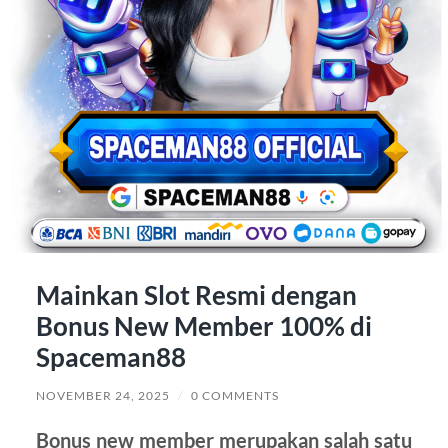
Mainkan Slot Resmi dengan
Bonus New Member 100% di
Spaceman88
NOVEMBER 24, 2025
/
0 COMMENTS
Bonus new member merupakan salah satu