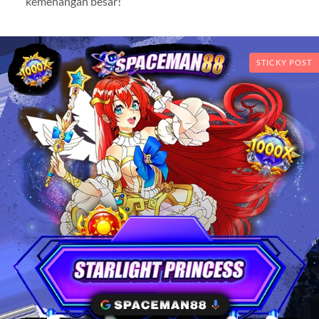
kemenangan besar!
STICKY POST