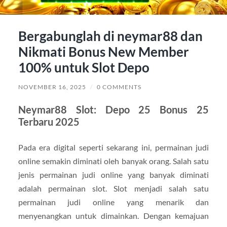
Bergabunglah di neymar88 dan
Nikmati Bonus New Member
100% untuk Slot Depo
NOVEMBER 16, 2025
/
0 COMMENTS
Neymar88 Slot: Depo 25 Bonus 25
Terbaru 2025
Pada era digital seperti sekarang ini, permainan judi
online semakin diminati oleh banyak orang. Salah satu
jenis permainan judi online yang banyak diminati
adalah permainan slot. Slot menjadi salah satu
permainan judi online yang menarik dan
menyenangkan untuk dimainkan. Dengan kemajuan