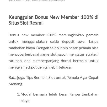
Keunggulan Bonus New Member 100% di
Situs Slot Resmi
Bonus new member 100% memungkinkan pemain
untuk menggandakan saldo deposit awal tanpa
tambahan biaya. Dengan saldo lebih besar, pemain bisa
mencoba berbagai game slot gacor, mengatur strategi
taruhan, dan memperpanjang durasi bermain untuk
mengejar jackpot dengan lebih leluasa.
Baca juga: Tips Bermain Slot untuk Pemula Agar Cepat
Menang
Modal bermain lebih besar tanpa tambahan
biaya.