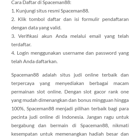
Cara Daftar di Spaceman88:
1. Kunjungi situs resmi Spaceman88.
2. Klik tombol daftar dan isi formulir pendaftaran
dengan data yang valid.
3. Verifikasi akun Anda melalui email yang telah
terdaftar.
4. Login menggunakan username dan password yang
telah Anda daftarkan.
Spaceman88 adalah situs judi online terbaik dan
terpercaya yang menyediakan berbagai macam
permainan slot online. Dengan slot gacor rank one
yang mudah dimenangkan dan bonus mingguan hingga
100%, Spaceman88 menjadi pilihan terbaik bagi para
pecinta judi online di Indonesia. Jangan ragu untuk
bergabung dan bermain di Spaceman88, nikmati
kesempatan untuk memenangkan hadiah besar dan