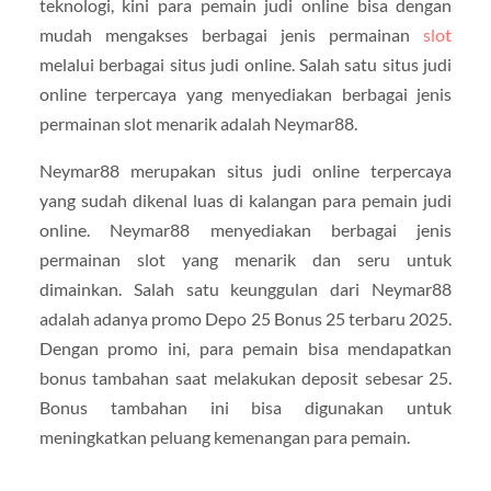
teknologi, kini para pemain judi online bisa dengan
mudah mengakses berbagai jenis permainan
slot
melalui berbagai situs judi online. Salah satu situs judi
online terpercaya yang menyediakan berbagai jenis
permainan slot menarik adalah Neymar88.
Neymar88 merupakan situs judi online terpercaya
yang sudah dikenal luas di kalangan para pemain judi
online. Neymar88 menyediakan berbagai jenis
permainan slot yang menarik dan seru untuk
dimainkan. Salah satu keunggulan dari Neymar88
adalah adanya promo Depo 25 Bonus 25 terbaru 2025.
Dengan promo ini, para pemain bisa mendapatkan
bonus tambahan saat melakukan deposit sebesar 25.
Bonus tambahan ini bisa digunakan untuk
meningkatkan peluang kemenangan para pemain.