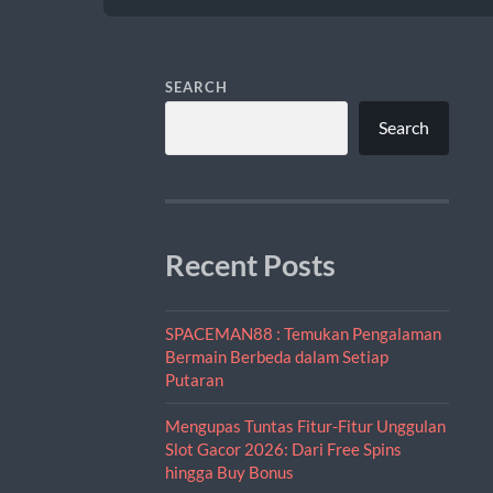
SEARCH
Search
Recent Posts
SPACEMAN88 : Temukan Pengalaman
Bermain Berbeda dalam Setiap
Putaran
Mengupas Tuntas Fitur-Fitur Unggulan
Slot Gacor 2026: Dari Free Spins
hingga Buy Bonus