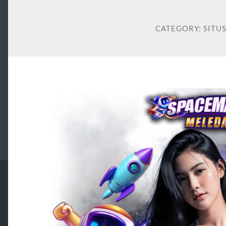
CATEGORY:
SITU