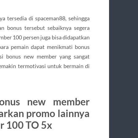
a tersedia di spaceman88, sehingga
an bonus tersebut sebaiknya segera
member 100 persen juga bisa didapatkan
 para pemain dapat menikmati bonus
osi bonus new member yang sangat
emakin termotivasi untuk bermain di
t bonus new member
rkan promo lainnya
r 100 TO 5x