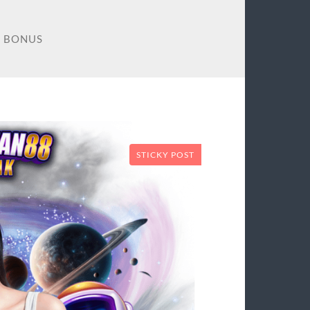
S BONUS
STICKY POST