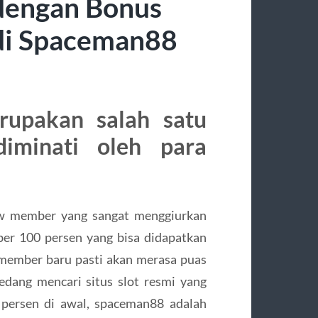
dengan Bonus
i Spaceman88
upakan salah satu
iminati oleh para
ew member yang sangat menggiurkan
r 100 persen yang bisa didapatkan
 member baru pasti akan merasa puas
edang mencari situs slot resmi yang
ersen di awal, spaceman88 adalah