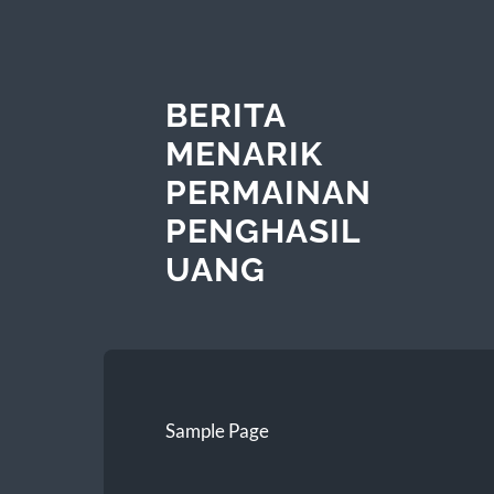
BERITA
MENARIK
PERMAINAN
PENGHASIL
UANG
Sample Page