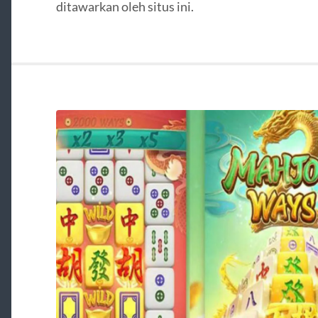
ditawarkan oleh situs ini.