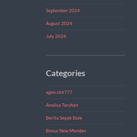
September 2024
August 2024
July 2024
Categories
agen slot777
Analisa Taruhan
Berita Sepak Bola
Bonus New Member