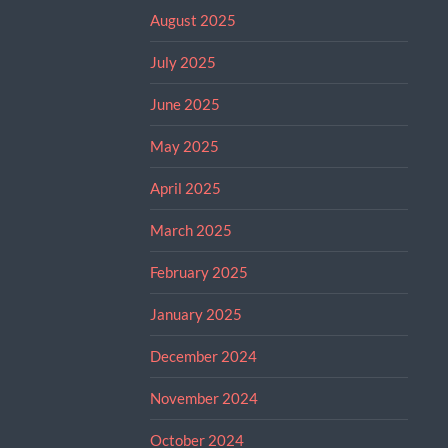
August 2025
July 2025
June 2025
May 2025
April 2025
March 2025
February 2025
January 2025
December 2024
November 2024
October 2024