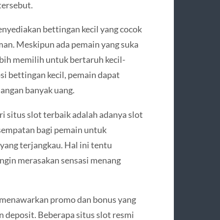
tersebut.
menyediakan bettingan kecil yang cocok
man. Meskipun ada pemain yang suka
ebih memilih untuk bertaruh kecil-
i bettingan kecil, pemain dapat
langan banyak uang.
i situs slot terbaik adalah adanya slot
kesempatan bagi pemain untuk
ng terjangkau. Hal ini tentu
 ingin merasakan sensasi menang
nya menawarkan promo dan bonus yang
deposit. Beberapa situs slot resmi