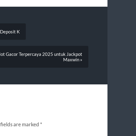
 Deposit K
lot Gacor Terpercaya 2025 untuk Jackpot
Maxwin »
fields are marked
*