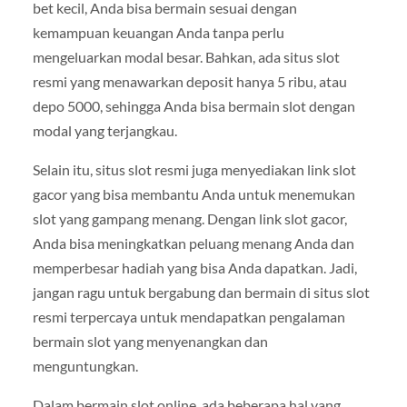
bet kecil, Anda bisa bermain sesuai dengan
kemampuan keuangan Anda tanpa perlu
mengeluarkan modal besar. Bahkan, ada situs slot
resmi yang menawarkan deposit hanya 5 ribu, atau
depo 5000, sehingga Anda bisa bermain slot dengan
modal yang terjangkau.
Selain itu, situs slot resmi juga menyediakan link slot
gacor yang bisa membantu Anda untuk menemukan
slot yang gampang menang. Dengan link slot gacor,
Anda bisa meningkatkan peluang menang Anda dan
memperbesar hadiah yang bisa Anda dapatkan. Jadi,
jangan ragu untuk bergabung dan bermain di situs slot
resmi terpercaya untuk mendapatkan pengalaman
bermain slot yang menyenangkan dan
menguntungkan.
Dalam bermain slot online, ada beberapa hal yang