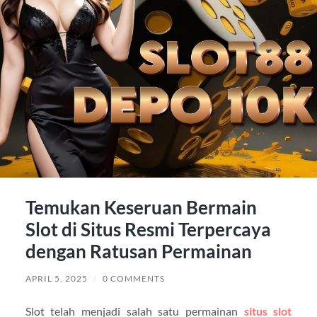
Temukan Keseruan Bermain
Slot di Situs Resmi Terpercaya
dengan Ratusan Permainan
APRIL 5, 2025
/
0 COMMENTS
Slot telah menjadi salah satu permainan
situs slot