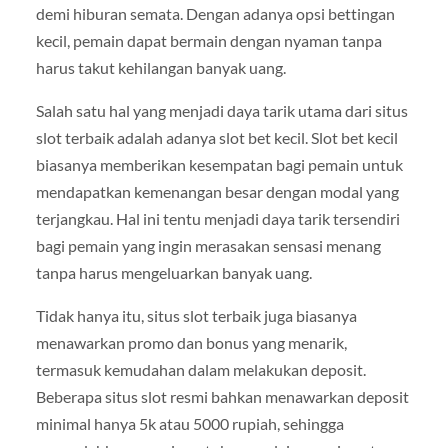
demi hiburan semata. Dengan adanya opsi bettingan
kecil, pemain dapat bermain dengan nyaman tanpa
harus takut kehilangan banyak uang.
Salah satu hal yang menjadi daya tarik utama dari situs
slot terbaik adalah adanya slot bet kecil. Slot bet kecil
biasanya memberikan kesempatan bagi pemain untuk
mendapatkan kemenangan besar dengan modal yang
terjangkau. Hal ini tentu menjadi daya tarik tersendiri
bagi pemain yang ingin merasakan sensasi menang
tanpa harus mengeluarkan banyak uang.
Tidak hanya itu, situs slot terbaik juga biasanya
menawarkan promo dan bonus yang menarik,
termasuk kemudahan dalam melakukan deposit.
Beberapa situs slot resmi bahkan menawarkan deposit
minimal hanya 5k atau 5000 rupiah, sehingga