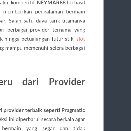
akin kompetitif,
NEYMAR88
berhasil
 memberikan pengalaman bermain
ar. Salah satu daya tarik utamanya
ri berbagai provider ternama yang
ik hingga petualangan futuristik,
slot
ng mampu memenuhi selera berbagai
ru dari Provider
ri
provider terbaik seperti Pragmatic
eksi ini diperbarui secara berkala agar
 bermain yang segar dan tidak