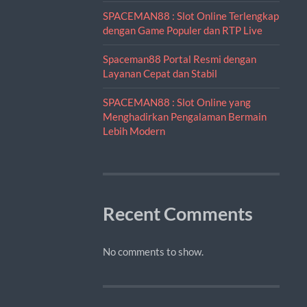
SPACEMAN88 : Slot Online Terlengkap
dengan Game Populer dan RTP Live
Spaceman88 Portal Resmi dengan
Layanan Cepat dan Stabil
SPACEMAN88 : Slot Online yang
Menghadirkan Pengalaman Bermain
Lebih Modern
Recent Comments
No comments to show.