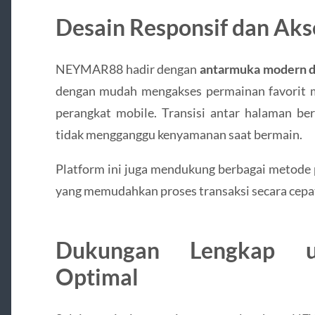
Desain Responsif dan Aks
NEYMAR88 hadir dengan
antarmuka modern d
dengan mudah mengakses permainan favorit 
perangkat mobile. Transisi antar halaman be
tidak mengganggu kenyamanan saat bermain.
Platform ini juga mendukung berbagai metod
yang memudahkan proses transaksi secara cepat,
Dukungan Lengkap u
Optimal