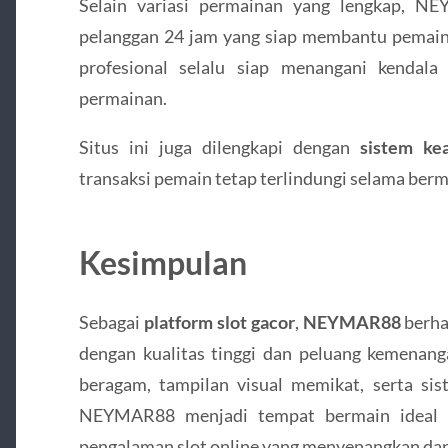
Selain variasi permainan yang lengkap, N
pelanggan 24 jam yang siap membantu pemain
profesional selalu siap menangani kendala
permainan.
Situs ini juga dilengkapi dengan
sistem ke
transaksi pemain tetap terlindungi selama berm
Kesimpulan
Sebagai
platform slot gacor
,
NEYMAR88
berha
dengan kualitas tinggi dan peluang kemenang
beragam, tampilan visual memikat, serta s
NEYMAR88 menjadi tempat bermain ideal b
pengalaman slot online yang menyenangkan da