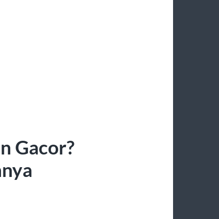
an Gacor?
nya