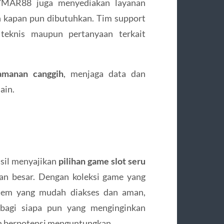
EYMAR88 juga menyediakan layanan
 kapan pun dibutuhkan. Tim support
 teknis maupun pertanyaan terkait
amanan canggih
, menjaga data dan
ain.
sil menyajikan
pilihan game slot seru
an besar. Dengan koleksi game yang
istem yang mudah diakses dan aman,
agi siapa pun yang menginginkan
n berpotensi menguntungkan.