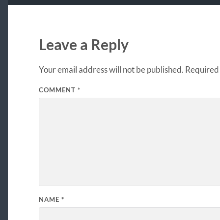
Leave a Reply
Your email address will not be published.
Required 
COMMENT
*
NAME
*