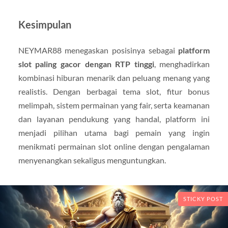
Kesimpulan
NEYMAR88 menegaskan posisinya sebagai
platform
slot paling gacor dengan RTP tinggi
, menghadirkan
kombinasi hiburan menarik dan peluang menang yang
realistis. Dengan berbagai tema slot, fitur bonus
melimpah, sistem permainan yang fair, serta keamanan
dan layanan pendukung yang handal, platform ini
menjadi pilihan utama bagi pemain yang ingin
menikmati permainan slot online dengan pengalaman
menyenangkan sekaligus menguntungkan.
STICKY POST