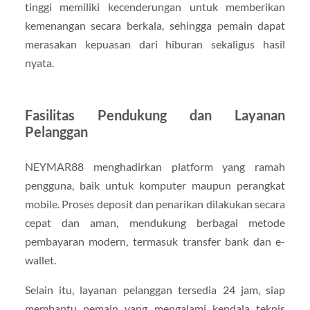
tinggi memiliki kecenderungan untuk memberikan
kemenangan secara berkala, sehingga pemain dapat
merasakan kepuasan dari hiburan sekaligus hasil
nyata.
Fasilitas Pendukung dan Layanan
Pelanggan
NEYMAR88 menghadirkan platform yang ramah
pengguna, baik untuk komputer maupun perangkat
mobile. Proses deposit dan penarikan dilakukan secara
cepat dan aman, mendukung berbagai metode
pembayaran modern, termasuk transfer bank dan e-
wallet.
Selain itu, layanan pelanggan tersedia 24 jam, siap
membantu pemain yang mengalami kendala teknis