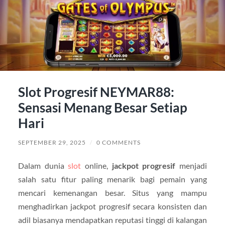
Slot Progresif NEYMAR88:
Sensasi Menang Besar Setiap
Hari
SEPTEMBER 29, 2025
/
0 COMMENTS
Dalam dunia
slot
online,
jackpot progresif
menjadi
salah satu fitur paling menarik bagi pemain yang
mencari kemenangan besar. Situs yang mampu
menghadirkan jackpot progresif secara konsisten dan
adil biasanya mendapatkan reputasi tinggi di kalangan