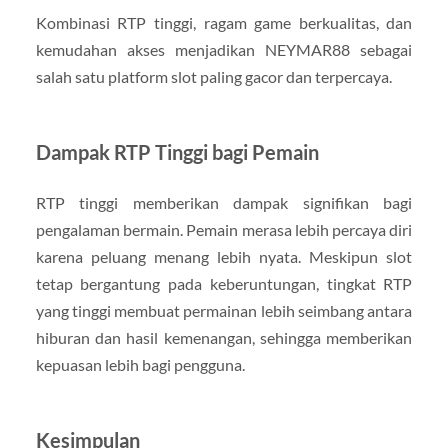
Kombinasi RTP tinggi, ragam game berkualitas, dan
kemudahan akses menjadikan NEYMAR88 sebagai
salah satu platform slot paling gacor dan terpercaya.
Dampak RTP Tinggi bagi Pemain
RTP tinggi memberikan dampak signifikan bagi
pengalaman bermain. Pemain merasa lebih percaya diri
karena peluang menang lebih nyata. Meskipun slot
tetap bergantung pada keberuntungan, tingkat RTP
yang tinggi membuat permainan lebih seimbang antara
hiburan dan hasil kemenangan, sehingga memberikan
kepuasan lebih bagi pengguna.
Kesimpulan