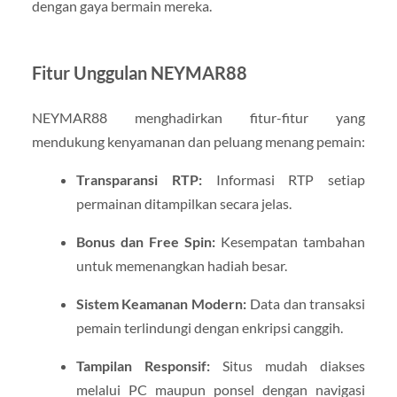
dengan gaya bermain mereka.
Fitur Unggulan NEYMAR88
NEYMAR88 menghadirkan fitur-fitur yang
mendukung kenyamanan dan peluang menang pemain:
Transparansi RTP:
Informasi RTP setiap
permainan ditampilkan secara jelas.
Bonus dan Free Spin:
Kesempatan tambahan
untuk memenangkan hadiah besar.
Sistem Keamanan Modern:
Data dan transaksi
pemain terlindungi dengan enkripsi canggih.
Tampilan Responsif:
Situs mudah diakses
melalui PC maupun ponsel dengan navigasi