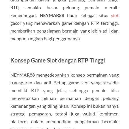
RTP, semakin besar peluang pemain meraih
kemenangan.
NEYMAR88
hadir sebagai situs
slot
gacor yang menawarkan game dengan RTP tertinggi,
memberikan pengalaman bermain yang lebih adil dan
menguntungkan bagi penggunanya.
Konsep Game Slot dengan RTP Tinggi
NEYMAR88 mengedepankan konsep permainan yang
transparan dan adil. Setiap game slot yang tersedia
memiliki RTP yang jelas, sehingga pemain bisa
menyesuaikan pilihan permainan dengan peluang
kemenangan yang diinginkan. Konsep ini bukan hanya
strategi pemasaran, tetapi juga wujud komitmen
platform dalam memberikan pengalaman bermain