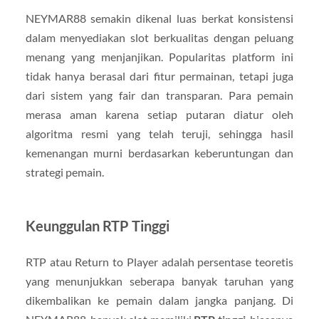
NEYMAR88 semakin dikenal luas berkat konsistensi
dalam menyediakan slot berkualitas dengan peluang
menang yang menjanjikan. Popularitas platform ini
tidak hanya berasal dari fitur permainan, tetapi juga
dari sistem yang fair dan transparan. Para pemain
merasa aman karena setiap putaran diatur oleh
algoritma resmi yang telah teruji, sehingga hasil
kemenangan murni berdasarkan keberuntungan dan
strategi pemain.
Keunggulan RTP Tinggi
RTP atau Return to Player adalah persentase teoretis
yang menunjukkan seberapa banyak taruhan yang
dikembalikan ke pemain dalam jangka panjang. Di