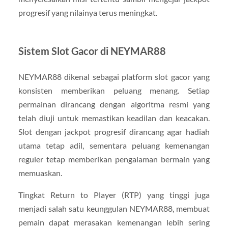
progresif yang nilainya terus meningkat.
Sistem Slot Gacor di NEYMAR88
NEYMAR88 dikenal sebagai platform slot gacor yang
konsisten memberikan peluang menang. Setiap
permainan dirancang dengan algoritma resmi yang
telah diuji untuk memastikan keadilan dan keacakan.
Slot dengan jackpot progresif dirancang agar hadiah
utama tetap adil, sementara peluang kemenangan
reguler tetap memberikan pengalaman bermain yang
memuaskan.
Tingkat Return to Player (RTP) yang tinggi juga
menjadi salah satu keunggulan NEYMAR88, membuat
pemain dapat merasakan kemenangan lebih sering