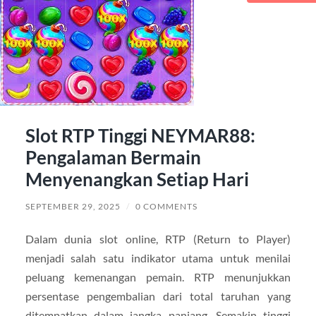
Slot RTP Tinggi NEYMAR88:
Pengalaman Bermain
Menyenangkan Setiap Hari
SEPTEMBER 29, 2025
/
0 COMMENTS
Dalam dunia slot online, RTP (Return to Player)
menjadi salah satu indikator utama untuk menilai
peluang kemenangan pemain. RTP menunjukkan
persentase pengembalian dari total taruhan yang
ditempatkan dalam jangka panjang. Semakin tinggi