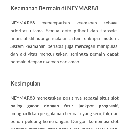
Keamanan Bermain di NEYMAR88
NEYMAR88 menempatkan keamanan sebagai
prioritas utama. Semua data pribadi dan transaksi
finansial dilindungi melalui sistem enkripsi modern.
Sistem keamanan berlapis juga mencegah manipulasi
dan aktivitas mencurigakan, sehingga pemain dapat
bermain dengan nyaman dan aman.
Kesimpulan
NEYMAR88 menegaskan posisinya sebagai
situs slot
paling gacor dengan fitur jackpot progresif
,
menghadirkan pengalaman bermain yang seru, fair, dan
penuh peluang kemenangan. Dengan kombinasi slot
bertema menarik, fitur bonus melimpah, RTP tinggi,