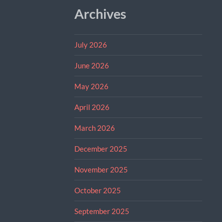
Archives
July 2026
June 2026
May 2026
April 2026
March 2026
December 2025
November 2025
October 2025
September 2025