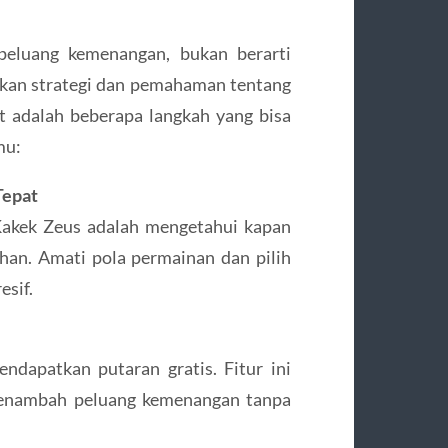
eluang kemenangan, bukan berarti
hkan strategi dan pemahaman tentang
 adalah beberapa langkah yang bisa
mu:
Tepat
Kakek Zeus adalah mengetahui kapan
han. Amati pola permainan dan pilih
esif.
ndapatkan putaran gratis. Fitur ini
 menambah peluang kemenangan tanpa