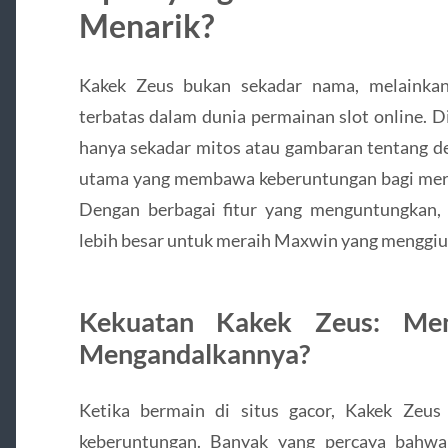
Menarik?
Kakek Zeus bukan sekadar nama, melainkan
terbatas dalam dunia permainan slot online. Di 
hanya sekadar mitos atau gambaran tentang de
utama yang membawa keberuntungan bagi mer
Dengan berbagai fitur yang menguntungkan,
lebih besar untuk meraih Maxwin yang menggiu
Kekuatan Kakek Zeus: Me
Mengandalkannya?
Ketika bermain di situs gacor, Kakek Zeus 
keberuntungan. Banyak yang percaya bahw