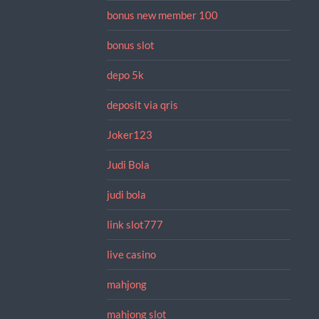
bonus new member 100
bonus slot
depo 5k
deposit via qris
Joker123
Judi Bola
judi bola
link slot777
live casino
mahjong
mahjong slot