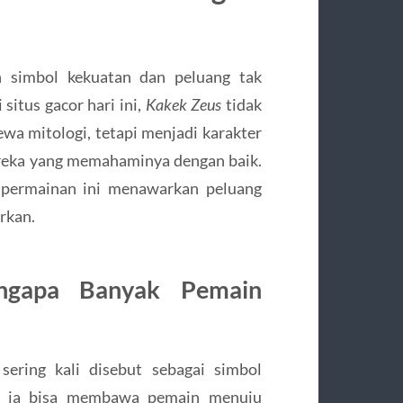
 simbol kekuatan dan peluang tak
situs gacor hari ini,
Kakek Zeus
tidak
wa mitologi, tetapi menjadi karakter
eka yang memahaminya dengan baik.
 permainan ini menawarkan peluang
rkan.
ngapa Banyak Pemain
sering kali disebut sebagai simbol
a ia bisa membawa pemain menuju