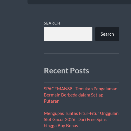
SEARCH
Search
Recent Posts
SPACEMAN88 : Temukan Pengalaman
Bermain Berbeda dalam Setiap
Putaran
Mengupas Tuntas Fitur-Fitur Unggulan
Slot Gacor 2026: Dari Free Spins
hingga Buy Bonus