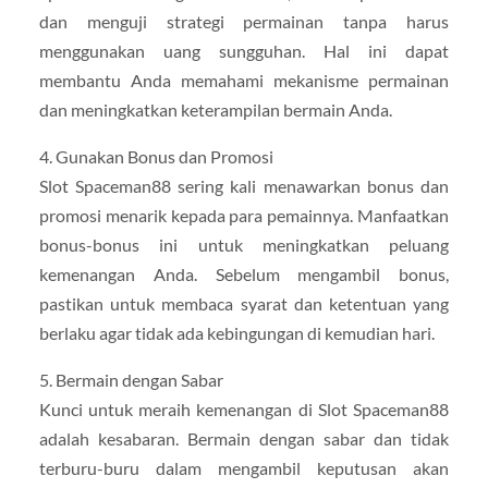
dan menguji strategi permainan tanpa harus
menggunakan uang sungguhan. Hal ini dapat
membantu Anda memahami mekanisme permainan
dan meningkatkan keterampilan bermain Anda.
4. Gunakan Bonus dan Promosi
Slot Spaceman88 sering kali menawarkan bonus dan
promosi menarik kepada para pemainnya. Manfaatkan
bonus-bonus ini untuk meningkatkan peluang
kemenangan Anda. Sebelum mengambil bonus,
pastikan untuk membaca syarat dan ketentuan yang
berlaku agar tidak ada kebingungan di kemudian hari.
5. Bermain dengan Sabar
Kunci untuk meraih kemenangan di Slot Spaceman88
adalah kesabaran. Bermain dengan sabar dan tidak
terburu-buru dalam mengambil keputusan akan