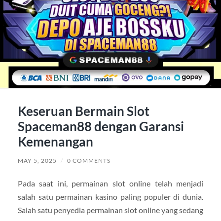
Keseruan Bermain Slot
Spaceman88 dengan Garansi
Kemenangan
MAY 5, 2025
/
0 COMMENTS
Pada saat ini, permainan slot online telah menjadi
salah satu permainan kasino paling populer di dunia.
Salah satu penyedia permainan slot online yang sedang