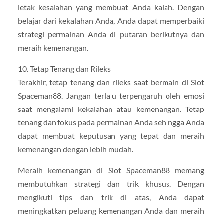
letak kesalahan yang membuat Anda kalah. Dengan
belajar dari kekalahan Anda, Anda dapat memperbaiki
strategi permainan Anda di putaran berikutnya dan
meraih kemenangan.
10. Tetap Tenang dan Rileks
Terakhir, tetap tenang dan rileks saat bermain di Slot
Spaceman88. Jangan terlalu terpengaruh oleh emosi
saat mengalami kekalahan atau kemenangan. Tetap
tenang dan fokus pada permainan Anda sehingga Anda
dapat membuat keputusan yang tepat dan meraih
kemenangan dengan lebih mudah.
Meraih kemenangan di Slot Spaceman88 memang
membutuhkan strategi dan trik khusus. Dengan
mengikuti tips dan trik di atas, Anda dapat
meningkatkan peluang kemenangan Anda dan meraih