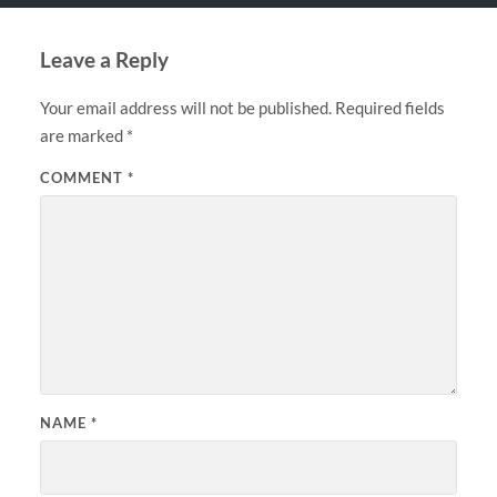
Leave a Reply
Your email address will not be published.
Required fields
are marked
*
COMMENT
*
NAME
*