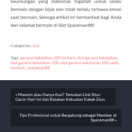
keuntungan yang maksimal. Ingatlah untuk selalu
bermain dengan bijak dan tidak terlalu terbawa emosi
saat bermain. Semoga artikel ini bermanfaat bagi Anda
dan selamat bermain di Slot Spaceman88!
Categories:
slot
Tags:
garansi kekalahan 100 terbaru
,
slot garansi kekalahan
,
slot garansi kekalahan 100
,
slot garansi kekalahan 100 saldo
kembali
,
spaceman88
« Maxwin atau Hanya Ilusi? Temukan Link Situs
Gacor Hari Ini dan Rasakan Kekuatan Kakek Zeus
Tips Profesional untuk Bergabung sebagai Member di
Spaceman88 »