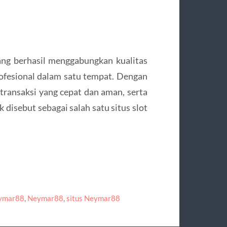
ng berhasil menggabungkan kualitas
rofesional dalam satu tempat. Dengan
 transaksi yang cepat dan aman, serta
disebut sebagai salah satu situs slot
eymar88
,
Neymar88
,
situs Neymar88