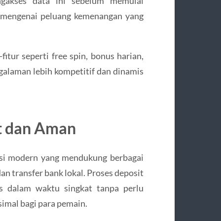
gakses data ini sebelum memulai
s mengenai peluang kemenangan yang
itur seperti free spin, bonus harian,
laman lebih kompetitif dan dinamis
t dan Aman
si modern yang mendukung berbagai
n transfer bank lokal. Proses deposit
s dalam waktu singkat tanpa perlu
imal bagi para pemain.