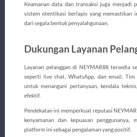
Keamanan data dan transaksi juga menjadi pr
sistem otentikasi berlapis yang memastikan i
dari segala bentuk penyalahgunaan.
Dukungan Layanan Pelang
Layanan pelanggan di NEYMAR88 tersedia se
seperti live chat, WhatsApp, dan email. Tim 
untuk menangani pertanyaan, kendala tekni
efektif.
Pendekatan ini memperkuat reputasi NEYMAR8
kenyamanan dan kepuasan penggunanya, me
platform ini sebagai pengalaman yang positif.