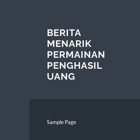
BERITA
MENARIK
PERMAINAN
PENGHASIL
UANG
Sample Page