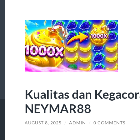
Kualitas dan Kegaco
NEYMAR88
AUGUST 8, 2025
/
ADMIN
/
0 COMMENTS