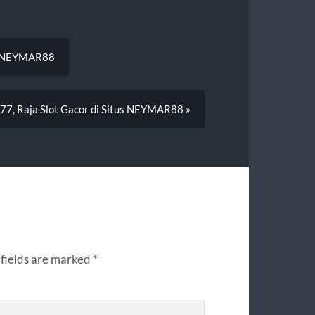
rm NEYMAR88
777, Raja Slot Gacor di Situs NEYMAR88 »
fields are marked
*