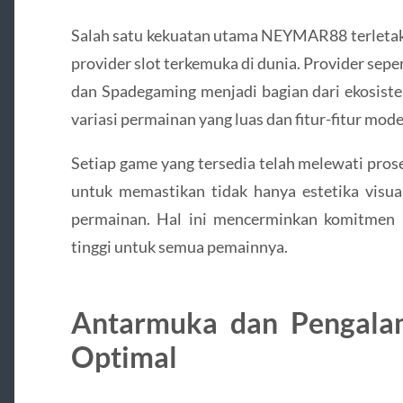
Salah satu kekuatan utama NEYMAR88 terletak
provider slot terkemuka di dunia. Provider sepe
dan Spadegaming menjadi bagian dari ekosi
variasi permainan yang luas dan fitur-fitur mod
Setiap game yang tersedia telah melewati proses
untuk memastikan tidak hanya estetika visual,
permainan. Hal ini mencerminkan komitme
tinggi untuk semua pemainnya.
Antarmuka dan Pengala
Optimal