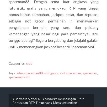
spaceman88. Dengan tema luar angkasa yang
futuristik, grafis yang memukau, RTP yang tinggi,
bonus-bonus tambahan, jackpot besar, dan reputasi
sebagai slot gacor, permainan ini menawarkan
pengalaman bermain yang seru dan peluang
kemenangan yang besar bagi para pemainnya. Jadi,
tunggu apalagi? Segera bergabung dan jelajahi galaksi
untuk memenangkan jackpot besar di Spaceman Slot!
Categories:
slot
Tags:
situs spaceman88
,
slot gacor
,
slot spaceman
,
spaceman
,
spaceman slot
« Bermain Slot di NEYMAR88: Keuntungan Fitur
Bonus dan RTP Tinggi yang Menguntungkan