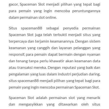
gacor, Spaceman Slot menjadi pilihan yang tepat bagi
para pemain yang ingin mencoba peruntungannya
dalam permainan slot online.
Situs spaceman88 sebagai penyedia permainan
Spaceman Slot juga telah terbukti menjadi situs yang
terpercaya dan terjamin keamanannya. Dengan sistem
keamanan yang canggih dan layanan pelanggan yang
responsif, para pemain dapat bermain dengan nyaman
dan tenang tanpa perlu khawatir akan keamanan data
atau transaksi mereka. Dengan reputasi yang baik dan
pengalaman yang luas dalam industri perjudian daring,
situs spaceman88 menjadi pilihan yang tepat bagi para
pemain yang ingin mencoba permainan Spaceman Slot.
Spaceman Slot adalah permainan slot yang menarik
dan mengasyikkan yang ditawarkan oleh situs