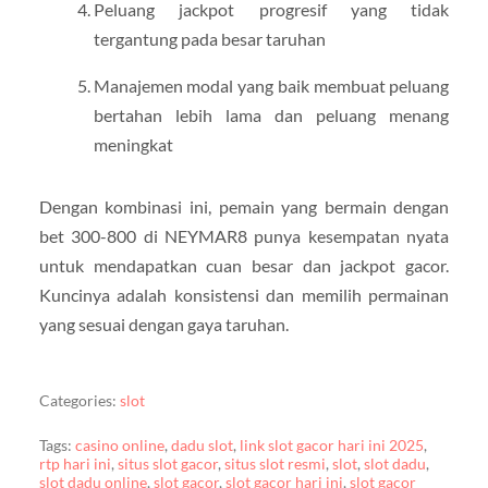
Peluang jackpot progresif yang tidak
tergantung pada besar taruhan
Manajemen modal yang baik membuat peluang
bertahan lebih lama dan peluang menang
meningkat
Dengan kombinasi ini, pemain yang bermain dengan
bet 300-800 di NEYMAR8 punya kesempatan nyata
untuk mendapatkan cuan besar dan jackpot gacor.
Kuncinya adalah konsistensi dan memilih permainan
yang sesuai dengan gaya taruhan.
Categories:
slot
Tags:
casino online
,
dadu slot
,
link slot gacor hari ini 2025
,
rtp hari ini
,
situs slot gacor
,
situs slot resmi
,
slot
,
slot dadu
,
slot dadu online
,
slot gacor
,
slot gacor hari ini
,
slot gacor