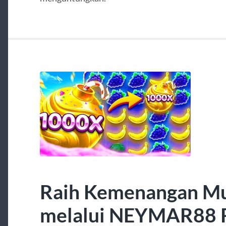
Raih Kemenangan M
melalui NEYMAR88 