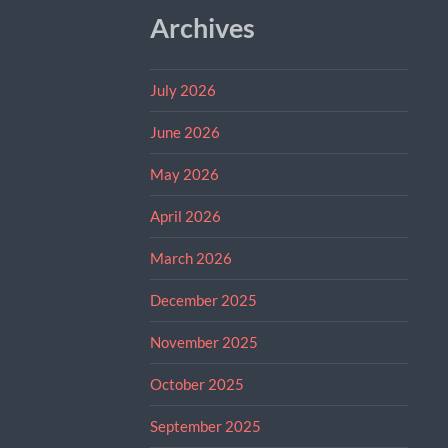
Archives
July 2026
June 2026
May 2026
April 2026
March 2026
December 2025
November 2025
October 2025
September 2025