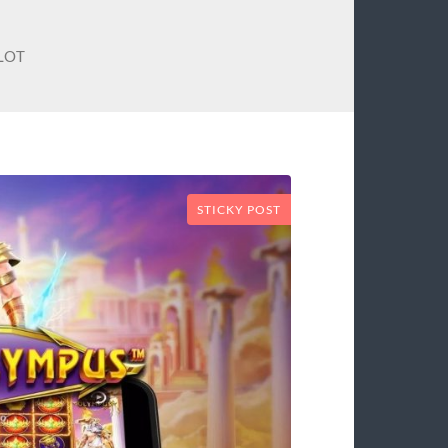
LOT
STICKY POST