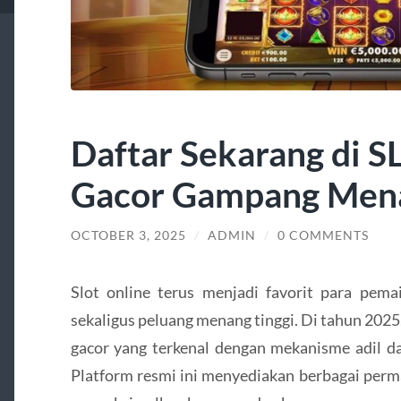
Daftar Sekarang di S
Gacor Gampang Mena
OCTOBER 3, 2025
/
ADMIN
/
0 COMMENTS
Slot online terus menjadi favorit para pem
sekaligus peluang menang tinggi. Di tahun 202
gacor yang terkenal dengan mekanisme adil d
Platform resmi ini menyediakan berbagai perma