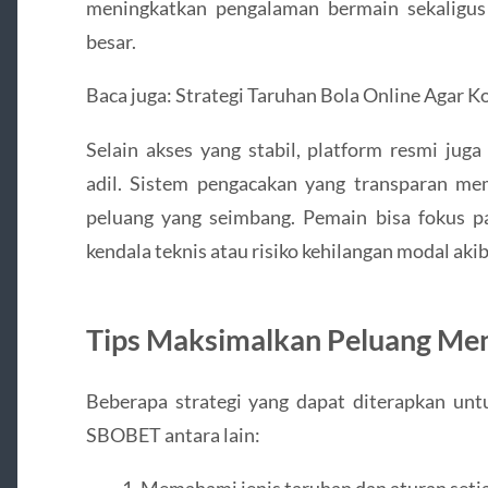
meningkatkan pengalaman bermain sekaligu
besar.
Baca juga: Strategi Taruhan Bola Online Agar 
Selain akses yang stabil, platform resmi ju
adil. Sistem pengacakan yang transparan me
peluang yang seimbang. Pemain bisa fokus pa
kendala teknis atau risiko kehilangan modal aki
Tips Maksimalkan Peluang Me
Beberapa strategi yang dapat diterapkan un
SBOBET antara lain:
Memahami jenis taruhan dan aturan setia