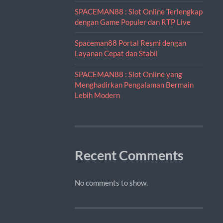
SPACEMAN88 : Slot Online Terlengkap
dengan Game Populer dan RTP Live
Spaceman88 Portal Resmi dengan
Layanan Cepat dan Stabil
SPACEMAN88 : Slot Online yang
Menghadirkan Pengalaman Bermain
Lebih Modern
Recent Comments
No comments to show.