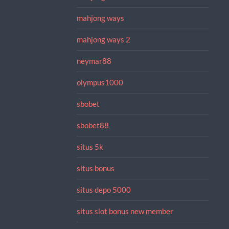
mahjong ways
mahjong ways 2
neymar88
olympus1000
sbobet
sbobet88
situs 5k
situs bonus
situs depo 5000
situs slot bonus new member