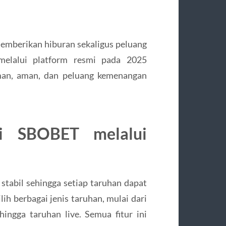
memberikan hiburan sekaligus peluang
elalui platform resmi pada 2025
an, aman, dan peluang kemenangan
i SBOBET melalui
tabil sehingga setiap taruhan dapat
h berbagai jenis taruhan, mulai dari
ingga taruhan live. Semua fitur ini