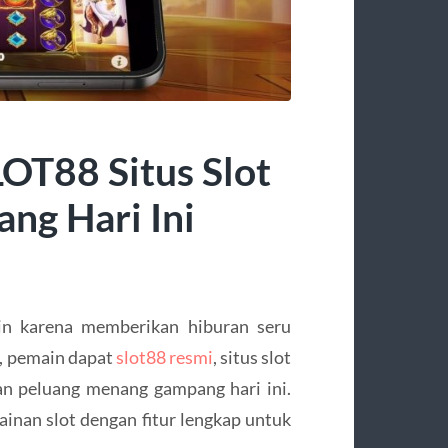
LOT88 Situs Slot
ng Hari Ini
ain karena memberikan hiburan seru
5, pemain dapat
slot88 resmi
, situs slot
an peluang menang gampang hari ini.
inan slot dengan fitur lengkap untuk