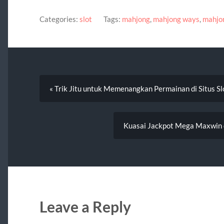
Categories:
slot
Tags:
mahjong
,
mahjong ways
,
mahjo
« Trik Jitu untuk Memenangkan Permainan di Situs 
Kuasai Jackpot Mega Maxwin d
Leave a Reply