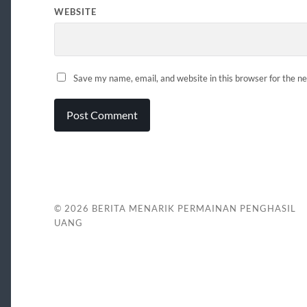
WEBSITE
Save my name, email, and website in this browser for the n
© 2026
BERITA MENARIK PERMAINAN PENGHASIL
UANG