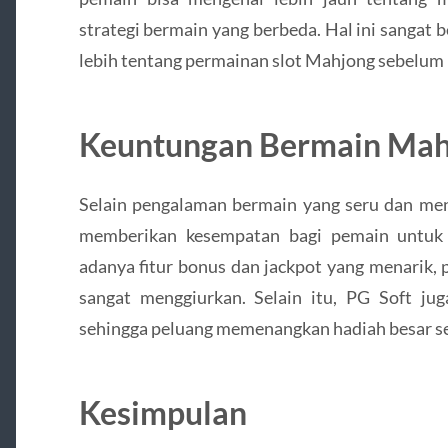
strategi bermain yang berbeda. Hal ini sangat 
lebih tentang permainan slot Mahjong sebelum
Keuntungan Bermain Mah
Selain pengalaman bermain yang seru dan me
memberikan kesempatan bagi pemain untuk
adanya fitur bonus dan jackpot yang menarik,
sangat menggiurkan. Selain itu, PG Soft jug
sehingga peluang memenangkan hadiah besar se
Kesimpulan