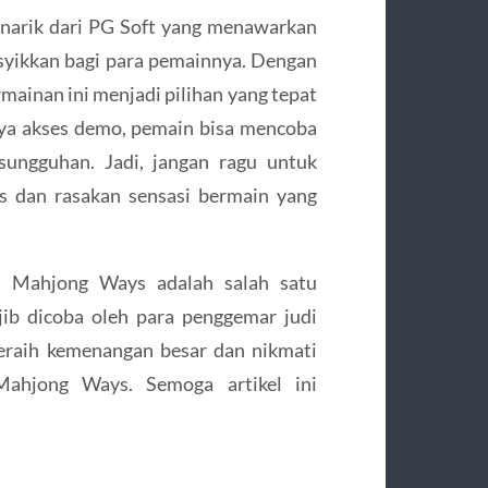
narik dari PG Soft yang menawarkan
yikkan bagi para pemainnya. Dengan
rmainan ini menjadi pilihan yang tepat
nya akses demo, pemain bisa mencoba
sungguhan. Jadi, jangan ragu untuk
 dan rasakan sensasi bermain yang
a Mahjong Ways adalah salah satu
jib dicoba oleh para penggemar judi
eraih kemenangan besar dan nikmati
Mahjong Ways. Semoga artikel ini