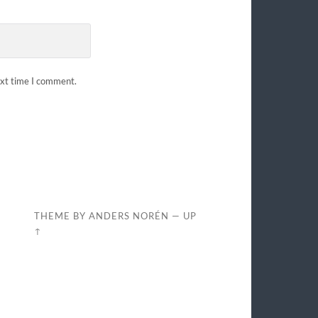
ext time I comment.
THEME BY
ANDERS NORÉN
—
UP
↑