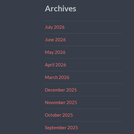
Archives
July 2026
June 2026
May 2026
April 2026
March 2026
December 2025
November 2025
October 2025
September 2025