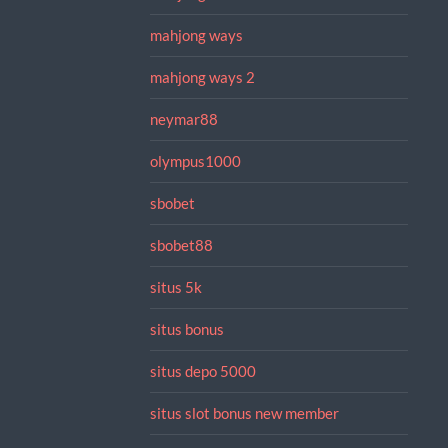
mahjong ways
mahjong ways 2
neymar88
olympus1000
sbobet
sbobet88
situs 5k
situs bonus
situs depo 5000
situs slot bonus new member