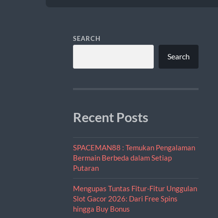
SEARCH
Search
Recent Posts
SPACEMAN88 : Temukan Pengalaman
Bermain Berbeda dalam Setiap
Putaran
Mengupas Tuntas Fitur-Fitur Unggulan
Slot Gacor 2026: Dari Free Spins
hingga Buy Bonus