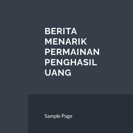
BERITA
MENARIK
PERMAINAN
PENGHASIL
UANG
Sample Page