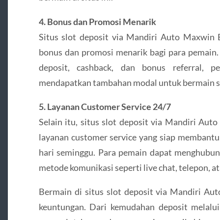
4. Bonus dan Promosi Menarik
Situs slot deposit via Mandiri Auto Maxwin 
bonus dan promosi menarik bagi para pemain.
deposit, cashback, dan bonus referral, 
mendapatkan tambahan modal untuk bermain s
5. Layanan Customer Service 24/7
Selain itu, situs slot deposit via Mandiri Au
layanan customer service yang siap membantu 
hari seminggu. Para pemain dapat menghubung
metode komunikasi seperti live chat, telepon, at
Bermain di situs slot deposit via Mandiri Au
keuntungan. Dari kemudahan deposit melalui M