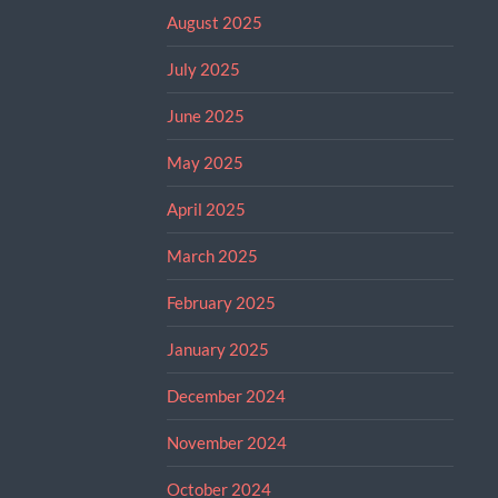
August 2025
July 2025
June 2025
May 2025
April 2025
March 2025
February 2025
January 2025
December 2024
November 2024
October 2024