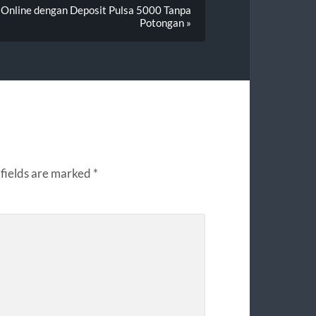
ot Online dengan Deposit Pulsa 5000 Tanpa
Potongan »
fields are marked
*