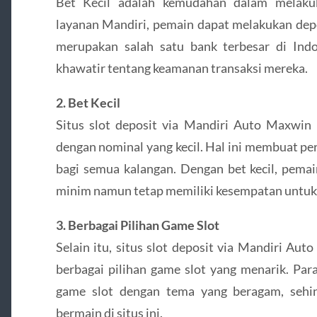
Bet Kecil adalah kemudahan dalam melaku
layanan Mandiri, pemain dapat melakukan dep
merupakan salah satu bank terbesar di Indo
khawatir tentang keamanan transaksi mereka.
2. Bet Kecil
Situs slot deposit via Mandiri Auto Maxwin
dengan nominal yang kecil. Hal ini membuat pe
bagi semua kalangan. Dengan bet kecil, pema
minim namun tetap memiliki kesempatan untuk
3. Berbagai Pilihan Game Slot
Selain itu, situs slot deposit via Mandiri Au
berbagai pilihan game slot yang menarik. Par
game slot dengan tema yang beragam, sehi
bermain di situs ini.