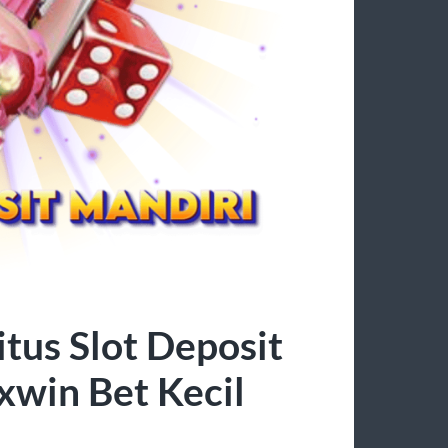
itus Slot Deposit
xwin Bet Kecil