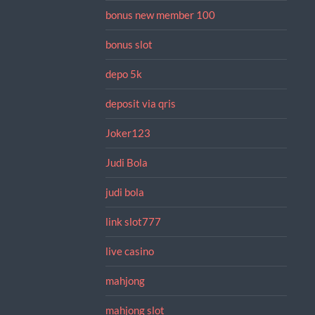
bonus new member 100
bonus slot
depo 5k
deposit via qris
Joker123
Judi Bola
judi bola
link slot777
live casino
mahjong
mahjong slot