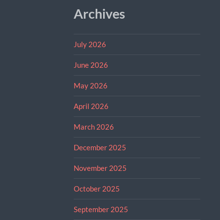
Archives
July 2026
June 2026
May 2026
April 2026
March 2026
December 2025
November 2025
October 2025
September 2025