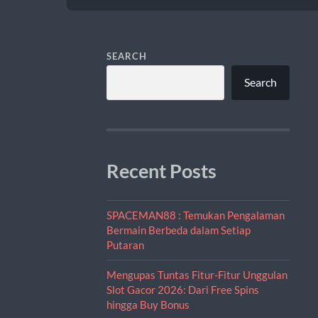
SEARCH
Search
Recent Posts
SPACEMAN88 : Temukan Pengalaman
Bermain Berbeda dalam Setiap
Putaran
Mengupas Tuntas Fitur-Fitur Unggulan
Slot Gacor 2026: Dari Free Spins
hingga Buy Bonus