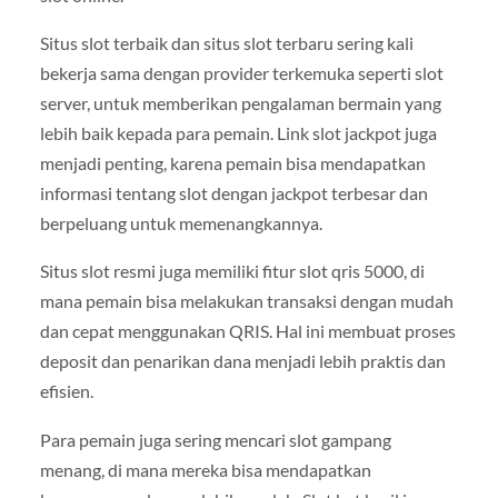
Situs slot terbaik dan situs slot terbaru sering kali
bekerja sama dengan provider terkemuka seperti slot
server, untuk memberikan pengalaman bermain yang
lebih baik kepada para pemain. Link slot jackpot juga
menjadi penting, karena pemain bisa mendapatkan
informasi tentang slot dengan jackpot terbesar dan
berpeluang untuk memenangkannya.
Situs slot resmi juga memiliki fitur slot qris 5000, di
mana pemain bisa melakukan transaksi dengan mudah
dan cepat menggunakan QRIS. Hal ini membuat proses
deposit dan penarikan dana menjadi lebih praktis dan
efisien.
Para pemain juga sering mencari slot gampang
menang, di mana mereka bisa mendapatkan