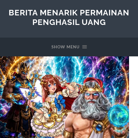
BERITA MENARIK PERMAINAN
PENGHASIL UANG
SHOW MENU