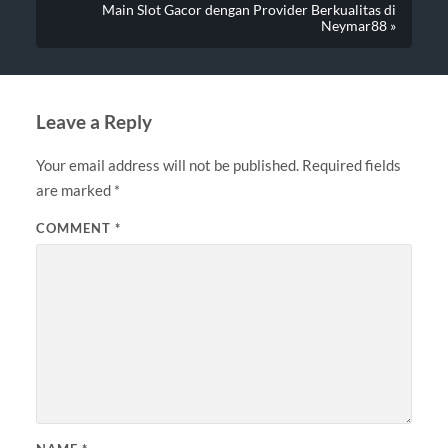
Main Slot Gacor dengan Provider Berkualitas di
Neymar88 »
Leave a Reply
Your email address will not be published.
Required fields
are marked
*
COMMENT
*