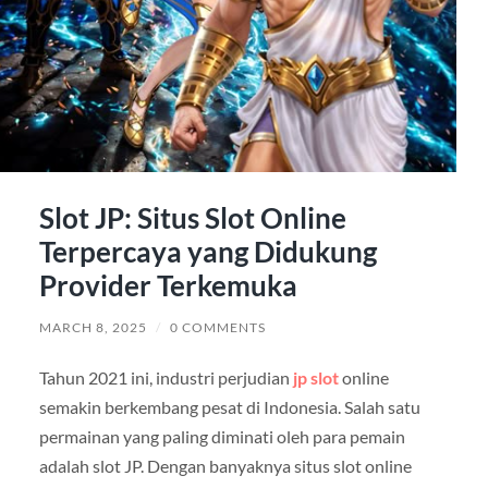
Slot JP: Situs Slot Online
Terpercaya yang Didukung
Provider Terkemuka
MARCH 8, 2025
/
0 COMMENTS
Tahun 2021 ini, industri perjudian
jp slot
online
semakin berkembang pesat di Indonesia. Salah satu
permainan yang paling diminati oleh para pemain
adalah slot JP. Dengan banyaknya situs slot online