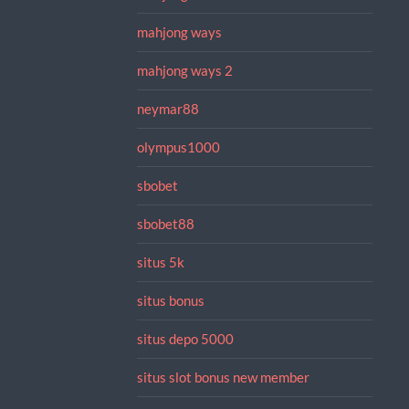
mahjong ways
mahjong ways 2
neymar88
olympus1000
sbobet
sbobet88
situs 5k
situs bonus
situs depo 5000
situs slot bonus new member