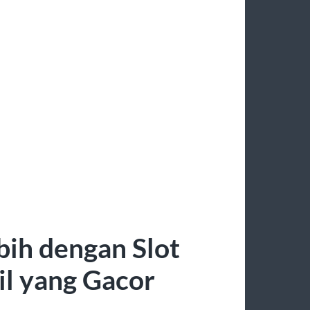
ih dengan Slot
l yang Gacor