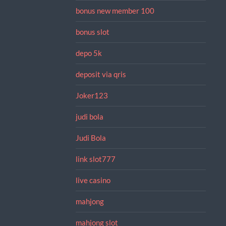
bonus new member 100
bonus slot
depo 5k
deposit via qris
Joker123
judi bola
Judi Bola
link slot777
live casino
mahjong
mahjong slot