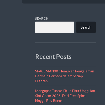
SEARCH
Search
Recent Posts
SPACEMAN88 : Temukan Pengalaman
Bermain Berbeda dalam Setiap
Putaran
Mengupas Tuntas Fitur-Fitur Unggulan
Slot Gacor 2026: Dari Free Spins
hingga Buy Bonus