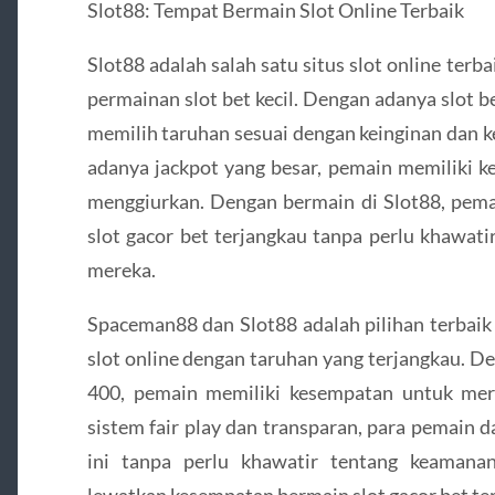
Slot88: Tempat Bermain Slot Online Terbaik
Slot88 adalah salah satu situs slot online ter
permainan slot bet kecil. Dengan adanya slot b
memilih taruhan sesuai dengan keinginan dan 
adanya jackpot yang besar, pemain memiliki 
menggiurkan. Dengan bermain di Slot88, pema
slot gacor bet terjangkau tanpa perlu khawa
mereka.
Spaceman88 dan Slot88 adalah pilihan terbaik
slot online dengan taruhan yang terjangkau. De
400, pemain memiliki kesempatan untuk mer
sistem fair play dan transparan, para pemain 
ini tanpa perlu khawatir tentang keaman