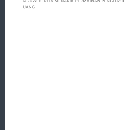
© 2026
BERITA MENARIK PERMAINAN PENGHASIL
UANG