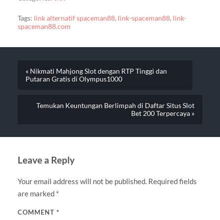
Tags:
link alternatif spaceman88
,
link-spaceman88
,
link-
spaceman88.com
« Nikmati Mahjong Slot dengan RTP Tinggi dan
Putaran Gratis di Olympus1000
Temukan Keuntungan Berlimpah di Daftar Situs Slot
Bet 200 Terpercaya »
Leave a Reply
Your email address will not be published.
Required fields
are marked
*
COMMENT
*