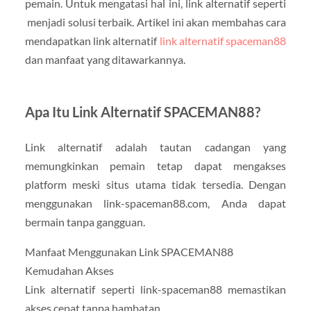
pemain. Untuk mengatasi hal ini, link alternatif seperti
menjadi solusi terbaik. Artikel ini akan membahas cara
mendapatkan link alternatif
link alternatif spaceman88
dan manfaat yang ditawarkannya.
Apa Itu Link Alternatif SPACEMAN88?
Link alternatif adalah tautan cadangan yang
memungkinkan pemain tetap dapat mengakses
platform meski situs utama tidak tersedia. Dengan
menggunakan link-spaceman88.com, Anda dapat
bermain tanpa gangguan.
Manfaat Menggunakan Link SPACEMAN88
Kemudahan Akses
Link alternatif seperti link-spaceman88 memastikan
akses cepat tanpa hambatan.