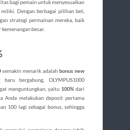
bilitas bagi pemain untuk menyesuaikan
iliki. Dengan berbagai pilihan bet,
gan strategi permainan mereka, baik
r kemenangan besar.
%
0
semakin menarik adalah
bonus new
g baru bergabung, OLYMPUS1000
gat menguntungkan, yaitu
100%
dari
ika Anda melakukan deposit pertama
n 100 lagi sebagai bonus, sehingga