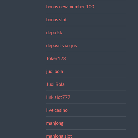
bonus new member 100
bonus slot
depo 5k
deposit via qris
Joker123
judi bola
Judi Bola
link slot777
live casino
mahjong
mahjong slot