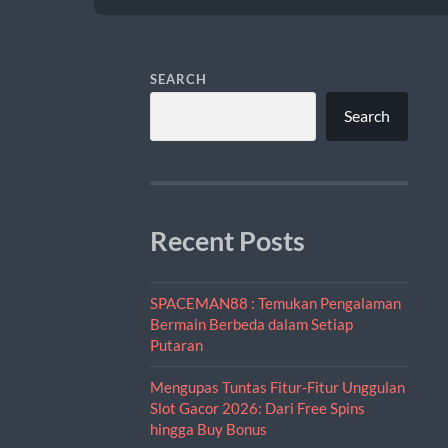
SEARCH
Search
Recent Posts
SPACEMAN88 : Temukan Pengalaman
Bermain Berbeda dalam Setiap
Putaran
Mengupas Tuntas Fitur-Fitur Unggulan
Slot Gacor 2026: Dari Free Spins
hingga Buy Bonus