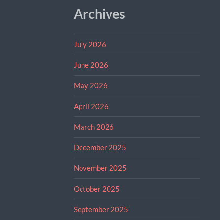
Archives
July 2026
June 2026
May 2026
April 2026
March 2026
December 2025
November 2025
October 2025
September 2025