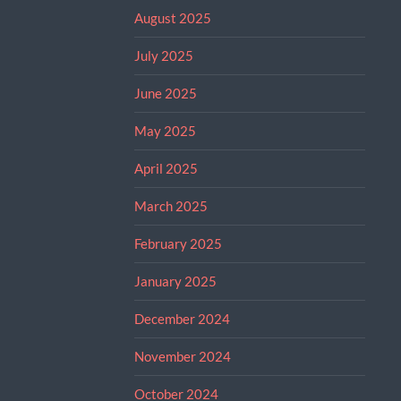
August 2025
July 2025
June 2025
May 2025
April 2025
March 2025
February 2025
January 2025
December 2024
November 2024
October 2024