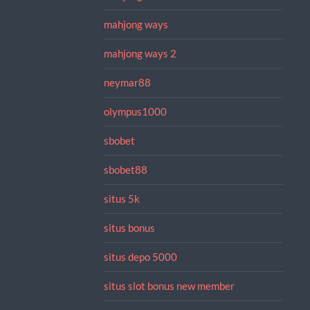
mahjong ways
mahjong ways 2
neymar88
olympus1000
sbobet
sbobet88
situs 5k
situs bonus
situs depo 5000
situs slot bonus new member