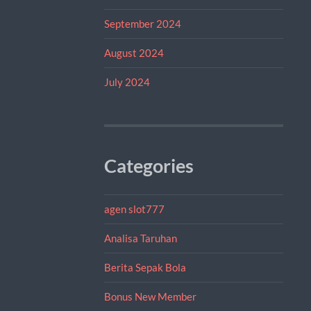
September 2024
August 2024
July 2024
Categories
agen slot777
Analisa Taruhan
Berita Sepak Bola
Bonus New Member