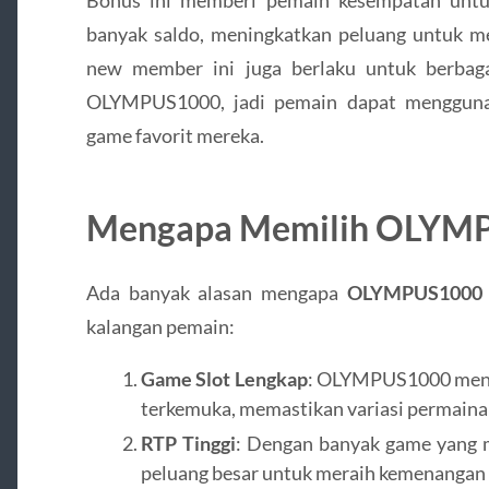
Bonus ini memberi pemain kesempatan untu
banyak saldo, meningkatkan peluang untuk m
new member ini juga berlaku untuk berbaga
OLYMPUS1000, jadi pemain dapat mengguna
game favorit mereka.
Mengapa Memilih OLYM
Ada banyak alasan mengapa
OLYMPUS1000
kalangan pemain:
Game Slot Lengkap
: OLYMPUS1000 mena
terkemuka, memastikan variasi permaina
RTP Tinggi
: Dengan banyak game yang m
peluang besar untuk meraih kemenangan 