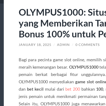
OLYMPUS1000: Situs 
yang Memberikan Tar
Bonus 100% untuk P
JANUARY 18, 2025
/
ADMIN
/
0 COMMENTS
Bagi para pecinta game slot online, memilih s
meraih kemenangan besar.
OLYMPUS1000
tel
pemain berkat berbagai fitur unggulanny
OLYMPUS1000 menyediakan
game slot onlin
dan
bet kecil
mulai dari
bet 200
bahkan
100
,
jenis pemain untuk menikmati permainan tan
Selain itu, OLYMPUS1000 juga menawarka