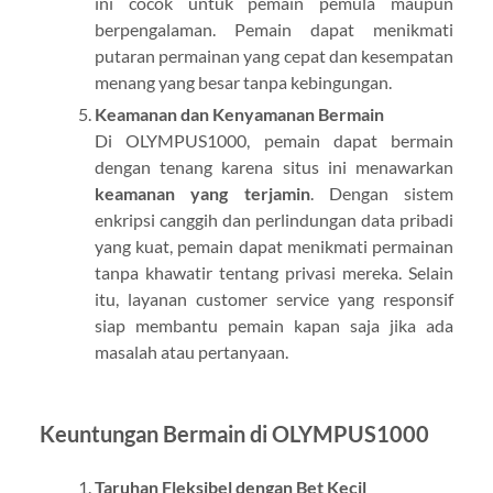
ini cocok untuk pemain pemula maupun
berpengalaman. Pemain dapat menikmati
putaran permainan yang cepat dan kesempatan
menang yang besar tanpa kebingungan.
Keamanan dan Kenyamanan Bermain
Di OLYMPUS1000, pemain dapat bermain
dengan tenang karena situs ini menawarkan
keamanan yang terjamin
. Dengan sistem
enkripsi canggih dan perlindungan data pribadi
yang kuat, pemain dapat menikmati permainan
tanpa khawatir tentang privasi mereka. Selain
itu, layanan customer service yang responsif
siap membantu pemain kapan saja jika ada
masalah atau pertanyaan.
Keuntungan Bermain di OLYMPUS1000
Taruhan Fleksibel dengan Bet Kecil