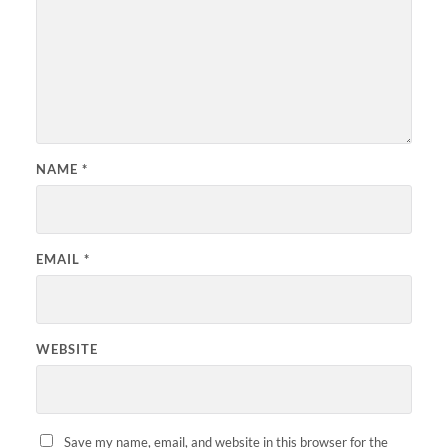
NAME
*
EMAIL
*
WEBSITE
Save my name, email, and website in this browser for the