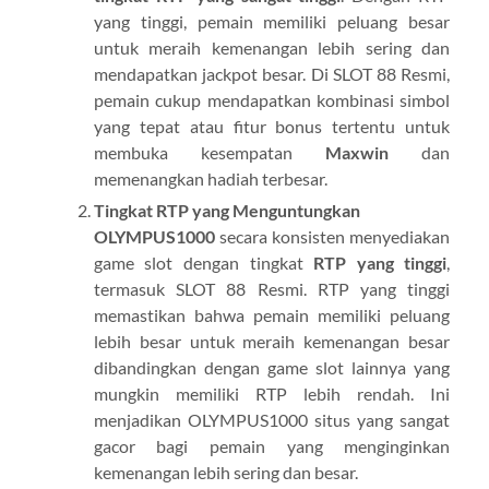
yang tinggi, pemain memiliki peluang besar
untuk meraih kemenangan lebih sering dan
mendapatkan jackpot besar. Di SLOT 88 Resmi,
pemain cukup mendapatkan kombinasi simbol
yang tepat atau fitur bonus tertentu untuk
membuka kesempatan
Maxwin
dan
memenangkan hadiah terbesar.
Tingkat RTP yang Menguntungkan
OLYMPUS1000
secara konsisten menyediakan
game slot dengan tingkat
RTP yang tinggi
,
termasuk SLOT 88 Resmi. RTP yang tinggi
memastikan bahwa pemain memiliki peluang
lebih besar untuk meraih kemenangan besar
dibandingkan dengan game slot lainnya yang
mungkin memiliki RTP lebih rendah. Ini
menjadikan OLYMPUS1000 situs yang sangat
gacor bagi pemain yang menginginkan
kemenangan lebih sering dan besar.