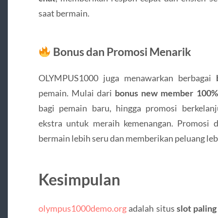
saat bermain.
Bonus dan Promosi Menarik
OLYMPUS1000 juga menawarkan berbagai
pemain. Mulai dari
bonus new member 100%
bagi pemain baru, hingga promosi berkela
ekstra untuk meraih kemenangan. Promosi 
bermain lebih seru dan memberikan peluang leb
Kesimpulan
olympus1000demo.org
adalah situs
slot paling