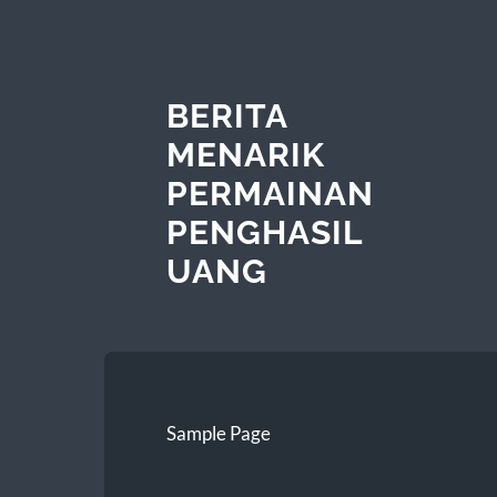
BERITA
MENARIK
PERMAINAN
PENGHASIL
UANG
Sample Page