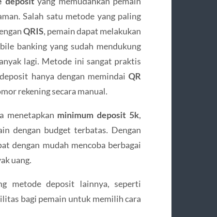
 deposit
yang memudahkan pemain
aman. Salah satu metode yang paling
Dengan
QRIS
, pemain dapat melakukan
obile banking yang sudah mendukung
anyak lagi. Metode ini sangat praktis
deposit hanya dengan memindai
QR
mor rekening secara manual.
ya menetapkan
minimum deposit 5k
,
ain dengan budget terbatas. Dengan
apat dengan mudah mencoba berbagai
ak uang.
 metode deposit lainnya, seperti
ilitas bagi pemain untuk memilih cara