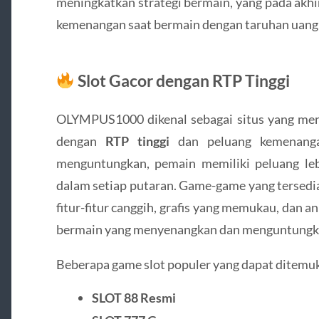
meningkatkan strategi bermain, yang pada ak
kemenangan saat bermain dengan taruhan uang a
Slot Gacor dengan RTP Tinggi
OLYMPUS1000 dikenal sebagai situs yang me
dengan
RTP tinggi
dan peluang kemenang
menguntungkan, pemain memiliki peluang le
dalam setiap putaran. Game-game yang tersed
fitur-fitur canggih, grafis yang memukau, dan
bermain yang menyenangkan dan menguntungk
Beberapa game slot populer yang dapat ditemu
SLOT 88 Resmi