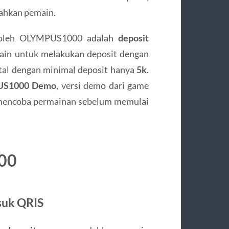
ahkan pemain.
an oleh OLYMPUS1000 adalah
deposit
ain untuk melakukan deposit dengan
tal dengan minimal deposit hanya
5k
.
S1000 Demo
, versi demo dari game
 mencoba permainan sebelum memulai
00
suk QRIS