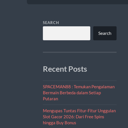
SEARCH
Search
Recent Posts
SPACEMAN88 : Temukan Pengalaman
Bermain Berbeda dalam Setiap
Putaran
Mengupas Tuntas Fitur-Fitur Unggulan
Slot Gacor 2026: Dari Free Spins
hingga Buy Bonus