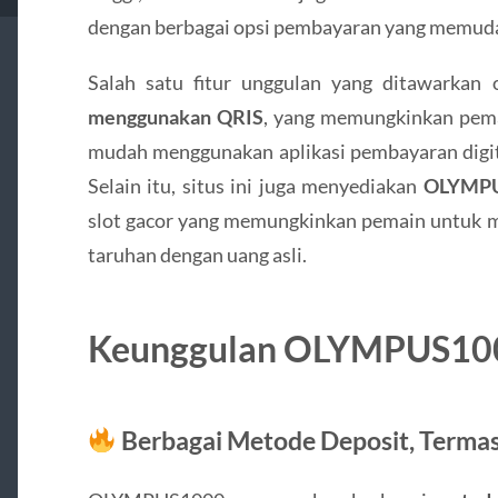
dengan berbagai opsi pembayaran yang memud
Salah satu fitur unggulan yang ditawark
menggunakan QRIS
, yang memungkinkan pem
mudah menggunakan aplikasi pembayaran digi
Selain itu, situs ini juga menyediakan
OLYMPU
slot gacor yang memungkinkan pemain untuk
taruhan dengan uang asli.
Keunggulan OLYMPUS10
Berbagai Metode Deposit, Terma