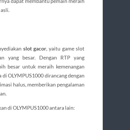
hirnya dapat membantu pemain meraih
sli.
nyediakan
slot gacor
, yaitu game slot
an yang besar. Dengan RTP yang
bih besar untuk meraih kemenangan
ia di OLYMPUS1000 dirancang dengan
 animasi halus, memberikan pengalaman
an.
kan di OLYMPUS1000 antara lain: