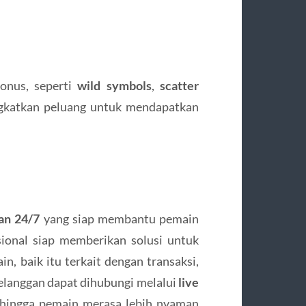
onus, seperti
wild symbols
,
scatter
gkatkan peluang untuk mendapatkan
an 24/7
yang siap membantu pemain
sional siap memberikan solusi untuk
, baik itu terkait dengan transaksi,
elanggan dapat dihubungi melalui
live
ehingga pemain merasa lebih nyaman