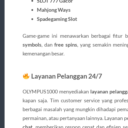
SLOT 777 Gacor
Mahjong Ways
Spadegaming Slot
Game-game ini menawarkan berbagai fitur b
symbols
, dan
free spins
, yang semakin menin
kemenangan besar.
Layanan Pelanggan 24/7
OLYMPUS1000 menyediakan
layanan pelangg
kapan saja. Tim customer service yang profe
berbagai masalah yang mungkin dihadapi pemain
permainan, atau pertanyaan lainnya. Layanan p
chat
, memberikan respon cepat dan efisien s