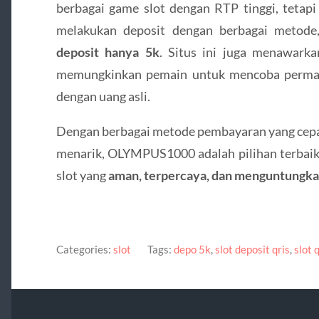
berbagai game slot dengan RTP tinggi, teta
melakukan deposit dengan berbagai metod
deposit hanya 5k
. Situs ini juga menawark
memungkinkan pemain untuk mencoba permain
dengan uang asli.
Dengan berbagai metode pembayaran yang cepat
menarik, OLYMPUS1000 adalah pilihan terbaik 
slot yang
aman, terpercaya, dan menguntungk
Categories:
slot
Tags:
depo 5k
,
slot deposit qris
,
slot 