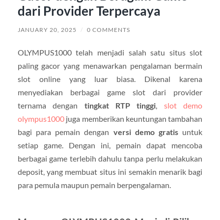
dari Provider Terpercaya
JANUARY 20, 2025
/
0 COMMENTS
OLYMPUS1000 telah menjadi salah satu situs slot
paling gacor yang menawarkan pengalaman bermain
slot online yang luar biasa. Dikenal karena
menyediakan berbagai game slot dari provider
ternama dengan
tingkat RTP tinggi
,
slot demo
olympus1000
juga memberikan keuntungan tambahan
bagi para pemain dengan
versi demo gratis
untuk
setiap game. Dengan ini, pemain dapat mencoba
berbagai game terlebih dahulu tanpa perlu melakukan
deposit, yang membuat situs ini semakin menarik bagi
para pemula maupun pemain berpengalaman.