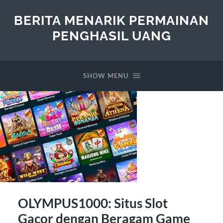
BERITA MENARIK PERMAINAN
PENGHASIL UANG
SHOW MENU
OLYMPUS1000: Situs Slot
Gacor dengan Beragam Game