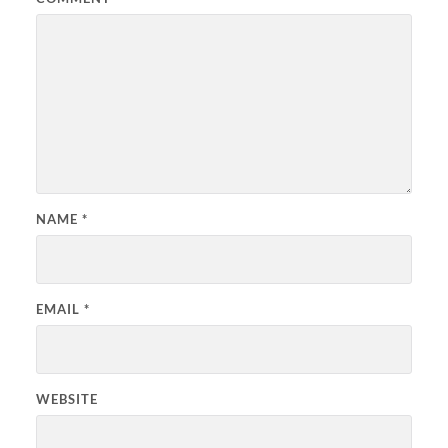
NAME
*
EMAIL
*
WEBSITE