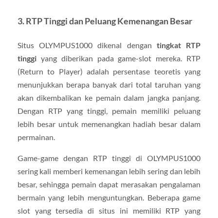
3.
RTP Tinggi dan Peluang Kemenangan Besar
Situs OLYMPUS1000 dikenal dengan
tingkat RTP
tinggi
yang diberikan pada game-slot mereka. RTP
(Return to Player) adalah persentase teoretis yang
menunjukkan berapa banyak dari total taruhan yang
akan dikembalikan ke pemain dalam jangka panjang.
Dengan RTP yang tinggi, pemain memiliki peluang
lebih besar untuk memenangkan hadiah besar dalam
permainan.
Game-game dengan RTP tinggi di OLYMPUS1000
sering kali memberi kemenangan lebih sering dan lebih
besar, sehingga pemain dapat merasakan pengalaman
bermain yang lebih menguntungkan. Beberapa game
slot yang tersedia di situs ini memiliki RTP yang