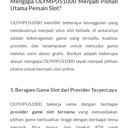
Mengapa OLYMPUS1000 Menjadi Pilihan
Utama Pemain Slot?
OLYMPUS1000 memiliki beberapa keunggulan yang
membuatnya menjadi situs slot terbaik, di antaranya
adalah keberagaman game yang tersedia, kualitas
provider, dan kesempatan untuk mencoba game
melalui versi demo gratis. Berikut adalah beberapa
alasan mengapa OLYMPUS1000 layak menjadi pilihan
utama untuk bermain slot online.
1.
Beragam Game Slot dari Provider Terpercaya
OLYMPUS1000 bekerja sama dengan berbagai
provider game slot ternama
yang menyediakan
pilihan game berkualitas tinggi dengan berbagai tema
menarik, fitur bonus, dan tingkat RTP yang