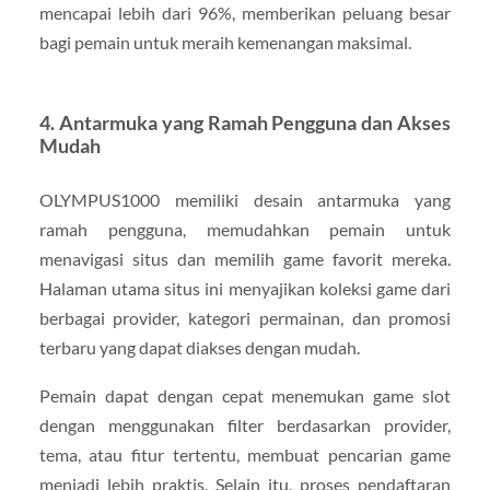
mencapai lebih dari 96%, memberikan peluang besar
bagi pemain untuk meraih kemenangan maksimal.
4.
Antarmuka yang Ramah Pengguna dan Akses
Mudah
OLYMPUS1000 memiliki desain antarmuka yang
ramah pengguna, memudahkan pemain untuk
menavigasi situs dan memilih game favorit mereka.
Halaman utama situs ini menyajikan koleksi game dari
berbagai provider, kategori permainan, dan promosi
terbaru yang dapat diakses dengan mudah.
Pemain dapat dengan cepat menemukan game slot
dengan menggunakan filter berdasarkan provider,
tema, atau fitur tertentu, membuat pencarian game
menjadi lebih praktis. Selain itu, proses pendaftaran