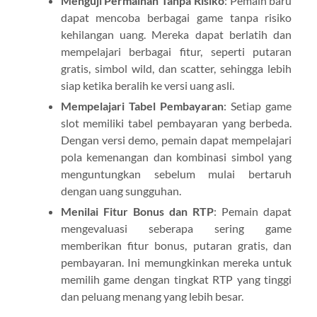
Menguji Permainan Tanpa Risiko
: Pemain baru
dapat mencoba berbagai game tanpa risiko
kehilangan uang. Mereka dapat berlatih dan
mempelajari berbagai fitur, seperti putaran
gratis, simbol wild, dan scatter, sehingga lebih
siap ketika beralih ke versi uang asli.
Mempelajari Tabel Pembayaran
: Setiap game
slot memiliki tabel pembayaran yang berbeda.
Dengan versi demo, pemain dapat mempelajari
pola kemenangan dan kombinasi simbol yang
menguntungkan sebelum mulai bertaruh
dengan uang sungguhan.
Menilai Fitur Bonus dan RTP
: Pemain dapat
mengevaluasi seberapa sering game
memberikan fitur bonus, putaran gratis, dan
pembayaran. Ini memungkinkan mereka untuk
memilih game dengan tingkat RTP yang tinggi
dan peluang menang yang lebih besar.