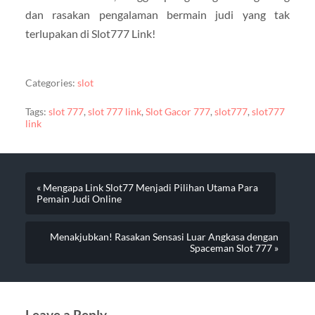
dan rasakan pengalaman bermain judi yang tak
terlupakan di Slot777 Link!
Categories:
slot
Tags:
slot 777
,
slot 777 link
,
Slot Gacor 777
,
slot777
,
slot777
link
« Mengapa Link Slot77 Menjadi Pilihan Utama Para
Pemain Judi Online
Menakjubkan! Rasakan Sensasi Luar Angkasa dengan
Spaceman Slot 777 »
Leave a Reply