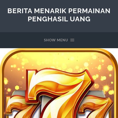
BERITA MENARIK PERMAINAN
PENGHASIL UANG
SHOW MENU