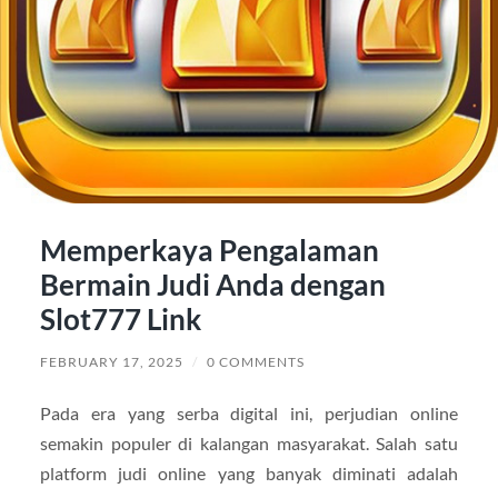
Memperkaya Pengalaman
Bermain Judi Anda dengan
Slot777 Link
FEBRUARY 17, 2025
/
0 COMMENTS
Pada era yang serba digital ini, perjudian online
semakin populer di kalangan masyarakat. Salah satu
platform judi online yang banyak diminati adalah