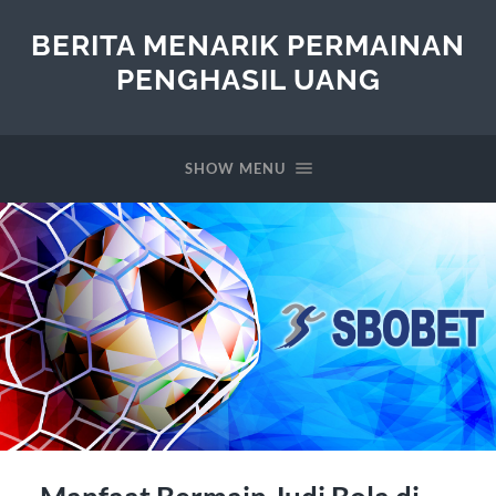
BERITA MENARIK PERMAINAN
PENGHASIL UANG
SHOW MENU