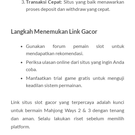
Transaksi Cepat:
Situs yang baik menawarkan
proses deposit dan withdraw yang cepat.
Langkah Menemukan Link Gacor
Gunakan forum pemain slot untuk
mendapatkan rekomendasi.
Periksa ulasan online dari situs yang ingin Anda
coba.
Manfaatkan trial game gratis untuk menguji
keadilan sistem permainan.
Link situs slot gacor yang terpercaya adalah kunci
untuk bermain Mahjong Ways 2 & 3 dengan tenang
dan aman. Selalu lakukan riset sebelum memilih
platform.