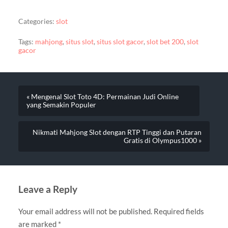
Categories:
slot
Tags:
mahjong
,
situs slot
,
situs slot gacor
,
slot bet 200
,
slot
gacor
« Mengenal Slot Toto 4D: Permainan Judi Online
yang Semakin Populer
Nikmati Mahjong Slot dengan RTP Tinggi dan Putaran
Gratis di Olympus1000 »
Leave a Reply
Your email address will not be published.
Required fields
are marked
*