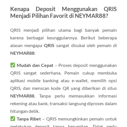
Kenapa Deposit Menggunakan QRIS
Menjadi Pilihan Favorit di NEYMAR88?
QRIS menjadi pilihan utama bagi banyak pemain
karena berbagai keunggulannya. Berikut beberapa
alasan mengapa
QRIS
sangat disukai oleh pemain di
NEYMAR88
:
Mudah dan Cepat
– Proses deposit menggunakan
QRIS sangat sederhana. Pemain cukup membuka
aplikasi mobile banking atau e-wallet, memilih opsi
QRIS, dan menscan kode QR yang diberikan di situs
NEYMAR88
. Tanpa perlu memasukkan informasi
rekening atau bank, transaksi langsung diproses dalam
hitungan detik.
Tanpa Ribet
– QRIS memungkinkan pemain untuk
melakukan deposit tanpa kerumitan. Tidak perlu