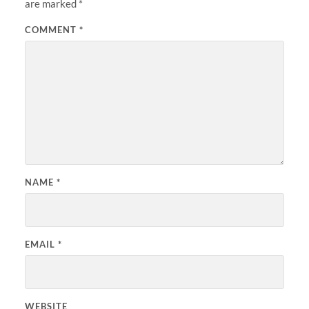
are marked
*
COMMENT
*
NAME
*
EMAIL
*
WEBSITE