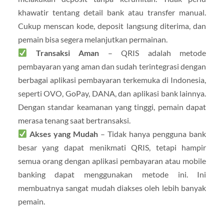
khawatir tentang detail bank atau transfer manual.
Cukup menscan kode, deposit langsung diterima, dan
pemain bisa segera melanjutkan permainan.
Transaksi Aman
– QRIS adalah metode
pembayaran yang aman dan sudah terintegrasi dengan
berbagai aplikasi pembayaran terkemuka di Indonesia,
seperti OVO, GoPay, DANA, dan aplikasi bank lainnya.
Dengan standar keamanan yang tinggi, pemain dapat
merasa tenang saat bertransaksi.
Akses yang Mudah
– Tidak hanya pengguna bank
besar yang dapat menikmati QRIS, tetapi hampir
semua orang dengan aplikasi pembayaran atau mobile
banking dapat menggunakan metode ini. Ini
membuatnya sangat mudah diakses oleh lebih banyak
pemain.