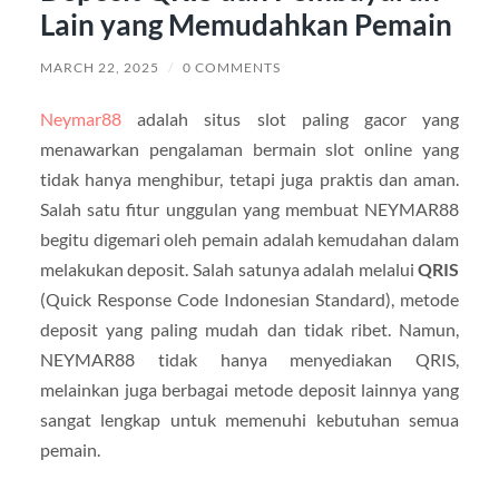
Lain yang Memudahkan Pemain
MARCH 22, 2025
/
0 COMMENTS
Neymar88
adalah situs slot paling gacor yang
menawarkan pengalaman bermain slot online yang
tidak hanya menghibur, tetapi juga praktis dan aman.
Salah satu fitur unggulan yang membuat NEYMAR88
begitu digemari oleh pemain adalah kemudahan dalam
melakukan deposit. Salah satunya adalah melalui
QRIS
(Quick Response Code Indonesian Standard), metode
deposit yang paling mudah dan tidak ribet. Namun,
NEYMAR88 tidak hanya menyediakan QRIS,
melainkan juga berbagai metode deposit lainnya yang
sangat lengkap untuk memenuhi kebutuhan semua
pemain.