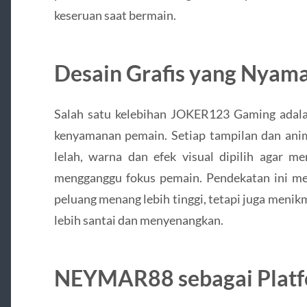
keseruan saat bermain.
Desain Grafis yang Nyam
Salah satu kelebihan JOKER123 Gaming adala
kenyamanan pemain. Setiap tampilan dan anim
lelah, warna dan efek visual dipilih agar
mengganggu fokus pemain. Pendekatan ini m
peluang menang lebih tinggi, tetapi juga meni
lebih santai dan menyenangkan.
NEYMAR88 sebagai Platf