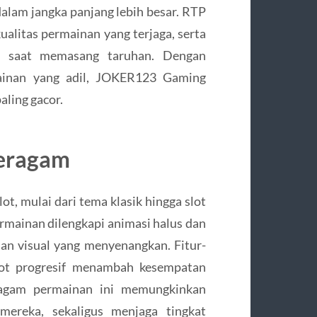
lam jangka panjang lebih besar. RTP
ualitas permainan yang terjaga, serta
n saat memasang taruhan. Dengan
ainan yang adil, JOKER123 Gaming
aling gacor.
Beragam
ot, mulai dari tema klasik hingga slot
ermainan dilengkapi animasi halus dan
n visual yang menyenangkan. Fitur-
ckpot progresif menambah kesempatan
agam permainan ini memungkinkan
 mereka, sekaligus menjaga tingkat