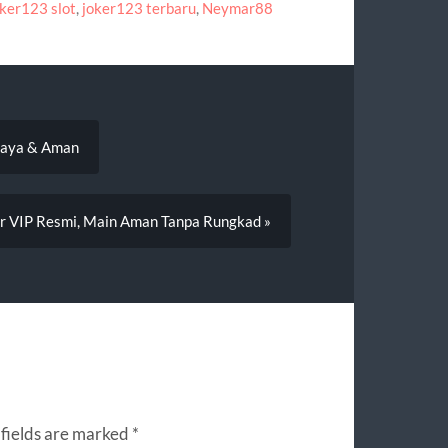
oker123 slot
,
joker123 terbaru
,
Neymar88
rcaya & Aman
er VIP Resmi, Main Aman Tanpa Rungkad »
fields are marked
*