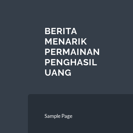
BERITA
MENARIK
PERMAINAN
PENGHASIL
UANG
Sample Page