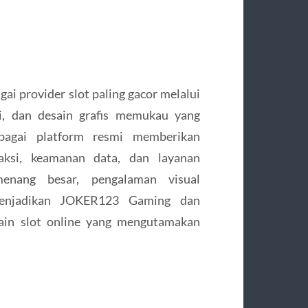
 provider slot paling gacor melalui
i, dan desain grafis memukau yang
gai platform resmi memberikan
ksi, keamanan data, dan layanan
menang besar, pengalaman visual
enjadikan JOKER123 Gaming dan
in slot online yang mengutamakan