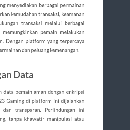
ang menyediakan berbagai permainan
rkan kemudahan transaksi, keamanan
ukungan transaksi melalui berbagai
l, memungkinkan pemain melakukan
n. Dengan platform yang terpercaya
ermainan dan peluang kemenangan.
gan Data
 data pemain aman dengan enkripsi
23 Gaming di platform ini dijalankan
 dan transparan. Perlindungan ini
g, tanpa khawatir manipulasi atau