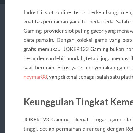
Industri slot online terus berkembang, men
kualitas permainan yang berbeda-beda. Salah
Gaming, provider slot paling gacor yang mena
para pemain. Dengan koleksi game yang berag
grafis memukau, JOKER123 Gaming bukan ha
besar dengan lebih mudah, tetapi juga memast
saat bermain. Situs yang menyediakan game da
neymar88
, yang dikenal sebagai salah satu platf
Keunggulan Tingkat Kem
JOKER123 Gaming dikenal dengan game slot
tinggi. Setiap permainan dirancang dengan Ret