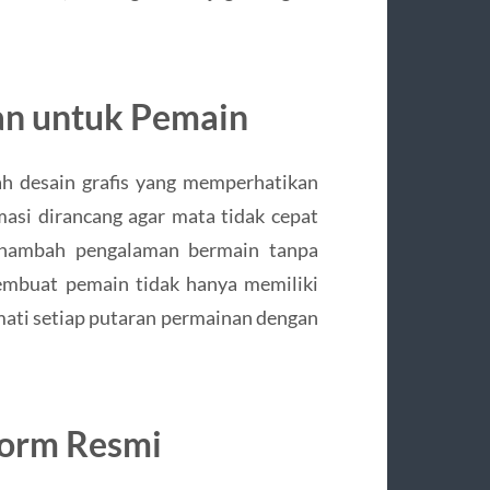
an untuk Pemain
h desain grafis yang memperhatikan
asi dirancang agar mata tidak cepat
 menambah pengalaman bermain tanpa
embuat pemain tidak hanya memiliki
kmati setiap putaran permainan dengan
orm Resmi