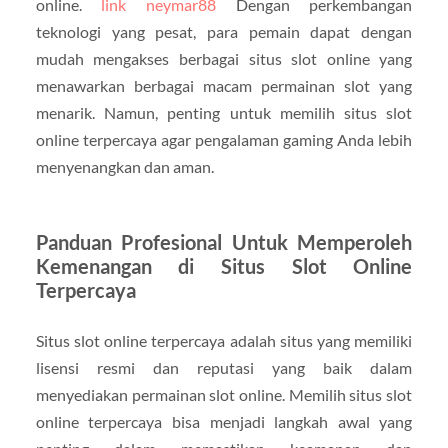
online.
link neymar88
Dengan perkembangan
teknologi yang pesat, para pemain dapat dengan
mudah mengakses berbagai situs slot online yang
menawarkan berbagai macam permainan slot yang
menarik. Namun, penting untuk memilih situs slot
online terpercaya agar pengalaman gaming Anda lebih
menyenangkan dan aman.
Panduan Profesional Untuk Memperoleh
Kemenangan di Situs Slot Online
Terpercaya
Situs slot online terpercaya adalah situs yang memiliki
lisensi resmi dan reputasi yang baik dalam
menyediakan permainan slot online. Memilih situs slot
online terpercaya bisa menjadi langkah awal yang