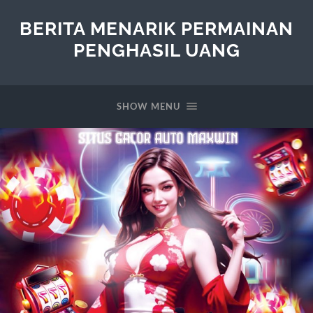
BERITA MENARIK PERMAINAN
PENGHASIL UANG
SHOW MENU