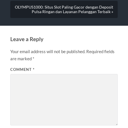
OLYMPUS1000: Situs Slot Paling Gacor dengan Deposit
Pulsa Ringan dan Layanan Pelanggan Terbaik »
Leave a Reply
Your email address will not be published.
Required fields
are marked
*
COMMENT
*