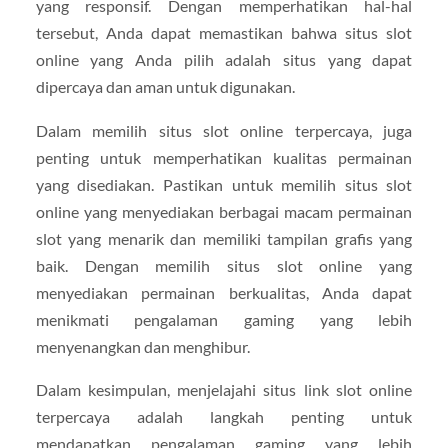
yang responsif. Dengan memperhatikan hal-hal
tersebut, Anda dapat memastikan bahwa situs slot
online yang Anda pilih adalah situs yang dapat
dipercaya dan aman untuk digunakan.
Dalam memilih situs slot online terpercaya, juga
penting untuk memperhatikan kualitas permainan
yang disediakan. Pastikan untuk memilih situs slot
online yang menyediakan berbagai macam permainan
slot yang menarik dan memiliki tampilan grafis yang
baik. Dengan memilih situs slot online yang
menyediakan permainan berkualitas, Anda dapat
menikmati pengalaman gaming yang lebih
menyenangkan dan menghibur.
Dalam kesimpulan, menjelajahi situs link slot online
terpercaya adalah langkah penting untuk
mendapatkan pengalaman gaming yang lebih