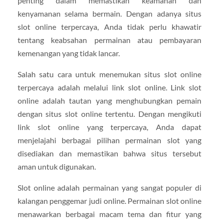
penting dalam memastikan keamanan dan
kenyamanan selama bermain. Dengan adanya situs
slot online terpercaya, Anda tidak perlu khawatir
tentang keabsahan permainan atau pembayaran
kemenangan yang tidak lancar.
Salah satu cara untuk menemukan situs slot online
terpercaya adalah melalui link slot online. Link slot
online adalah tautan yang menghubungkan pemain
dengan situs slot online tertentu. Dengan mengikuti
link slot online yang terpercaya, Anda dapat
menjelajahi berbagai pilihan permainan slot yang
disediakan dan memastikan bahwa situs tersebut
aman untuk digunakan.
Slot online adalah permainan yang sangat populer di
kalangan penggemar judi online. Permainan slot online
menawarkan berbagai macam tema dan fitur yang