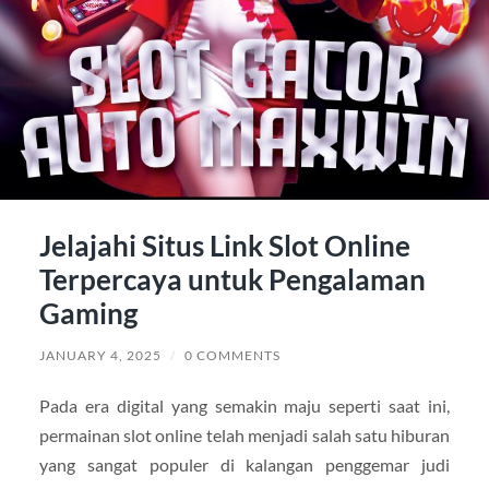
Jelajahi Situs Link Slot Online
Terpercaya untuk Pengalaman
Gaming
JANUARY 4, 2025
/
0 COMMENTS
Pada era digital yang semakin maju seperti saat ini,
permainan slot online telah menjadi salah satu hiburan
yang sangat populer di kalangan penggemar judi