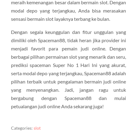
meraih kemenangan besar dalam bermain slot. Dengan
modal depo yang terjangkau, Anda bisa merasakan
sensasi bermain slot layaknya terbang ke bulan.
Dengan segala keunggulan dan fitur unggulan yang
dimiliki oleh Spaceman88, tidak heran jika provider ini
menjadi favorit para pemain judi online. Dengan
berbagai pilihan permainan slot yang menarik dan seru,
prediksi spaceman Super No 1 Hari Ini yang akurat,
serta modal depo yang terjangkau, Spaceman88 adalah
pilihan terbaik untuk pengalaman bermain judi online
yang menyenangkan. Jadi, jangan ragu untuk
bergabung dengan Spaceman88 dan mulai
petualangan judi online Anda sekarang juga!
Categories:
slot