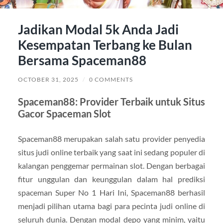
Jadikan Modal 5k Anda Jadi
Kesempatan Terbang ke Bulan
Bersama Spaceman88
OCTOBER 31, 2025
/
0 COMMENTS
Spaceman88: Provider Terbaik untuk Situs
Gacor Spaceman Slot
Spaceman88 merupakan salah satu provider penyedia
situs judi online terbaik yang saat ini sedang populer di
kalangan penggemar permainan slot. Dengan berbagai
fitur unggulan dan keunggulan dalam hal prediksi
spaceman Super No 1 Hari Ini, Spaceman88 berhasil
menjadi pilihan utama bagi para pecinta judi online di
seluruh dunia. Dengan modal depo yang minim, yaitu