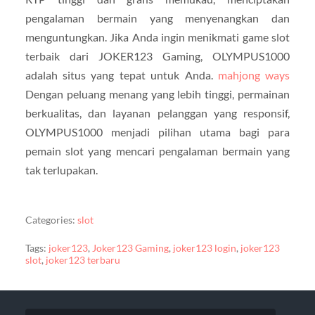
pengalaman bermain yang menyenangkan dan
menguntungkan. Jika Anda ingin menikmati game slot
terbaik dari JOKER123 Gaming, OLYMPUS1000
adalah situs yang tepat untuk Anda.
mahjong ways
Dengan peluang menang yang lebih tinggi, permainan
berkualitas, dan layanan pelanggan yang responsif,
OLYMPUS1000 menjadi pilihan utama bagi para
pemain slot yang mencari pengalaman bermain yang
tak terlupakan.
Categories:
slot
Tags:
joker123
,
Joker123 Gaming
,
joker123 login
,
joker123
slot
,
joker123 terbaru