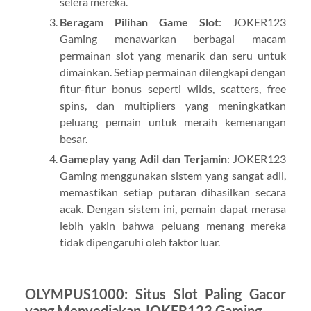
selera mereka.
Beragam Pilihan Game Slot
: JOKER123
Gaming menawarkan berbagai macam
permainan slot yang menarik dan seru untuk
dimainkan. Setiap permainan dilengkapi dengan
fitur-fitur bonus seperti wilds, scatters, free
spins, dan multipliers yang meningkatkan
peluang pemain untuk meraih kemenangan
besar.
Gameplay yang Adil dan Terjamin
: JOKER123
Gaming menggunakan sistem yang sangat adil,
memastikan setiap putaran dihasilkan secara
acak. Dengan sistem ini, pemain dapat merasa
lebih yakin bahwa peluang menang mereka
tidak dipengaruhi oleh faktor luar.
OLYMPUS1000: Situs Slot Paling Gacor
yang Menyediakan JOKER123 Gaming