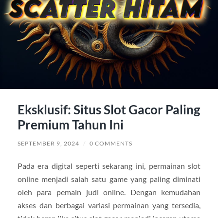
Eksklusif: Situs Slot Gacor Paling
Premium Tahun Ini
SEPTEMBER 9, 2024
/
0 COMMENTS
Pada era digital seperti sekarang ini, permainan slot
online menjadi salah satu game yang paling diminati
oleh para pemain judi online. Dengan kemudahan
akses dan berbagai variasi permainan yang tersedia,