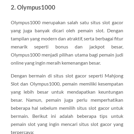
2. Olympus1000
Olympus1000 merupakan salah satu situs slot gacor
yang juga banyak dicari oleh pemain slot. Dengan
tampilan yang modern dan atraktif, serta berbagai fitur
menarik seperti bonus dan jackpot besar,
Olympus1000 menjadi pilihan utama bagi pemain judi
online yang ingin meraih kemenangan besar.
Dengan bermain di situs slot gacor seperti Mahjong
Slot dan Olympus1000, pemain memiliki kesempatan
yang lebih besar untuk mendapatkan keuntungan
besar. Namun, pemain juga perlu memperhatikan
beberapa hal sebelum memilih situs slot gacor untuk
bermain. Berikut ini adalah beberapa tips untuk
pemain slot yang ingin mencari situs slot gacor yang
terpercaya: