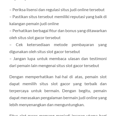
– Periksa lisensi dan regulasi situs judi online tersebut
– Pastikan situs tersebut memiliki reputasi yang baik di
kalangan pemain judi online
– Perhatikan berbagai fitur dan bonus yang ditawarkan
oleh situs slot gacor tersebut
– Cek ketersediaan metode pembayaran yang
digunakan oleh situs slot gacor tersebut
– Jangan lupa untuk membaca ulasan dan testimoni
dari pemain lain mengenai situs slot gacor tersebut
Dengan memperhatikan hal-hal di atas, pemain slot
dapat memilih situs slot gacor yang terbaik dan
terpercaya untuk bermain. Dengan begitu, pemain
dapat merasakan pengalaman bermain judi online yang
lebih menyenangkan dan menguntungkan.
Situs slot gacor memang menjadi incaran utama bagi