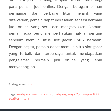
para pemain judi online. Dengan beragam pilihan
permainan dan berbagai fitur menarik yang
ditawarkan, pemain dapat merasakan sensasi bermain
judi online yang seru dan mengasyikkan. Namun,
pemain juga perlu memperhatikan hal-hal penting
sebelum memilih situs slot gacor untuk bermain.
Dengan begitu, pemain dapat memilih situs slot gacor
yang terbaik dan terpercaya untuk mendapatkan
pengalaman bermain judi online yang lebih
menyenangkan.
Categories:
slot
Tags:
mahjong
,
mahjong slot
,
mahjong ways 2
,
olympus1000
,
scatter hitam