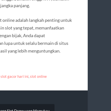
jangka panjang.
t online adalah langkah penting untuk
n slot yang tepat, memanfaatkan
engan bijak, Anda dapat
lupa untuk selalu bermain di situs
hasil yang lebih menguntungkan.
,
slot gacor hari ini
,
slot online
hjong Slot Demo yang Memukau