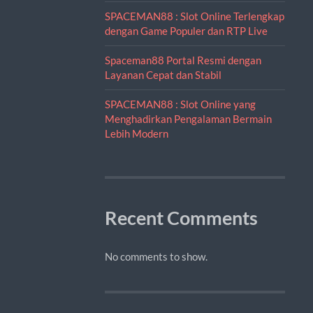
SPACEMAN88 : Slot Online Terlengkap
dengan Game Populer dan RTP Live
Spaceman88 Portal Resmi dengan
Layanan Cepat dan Stabil
SPACEMAN88 : Slot Online yang
Menghadirkan Pengalaman Bermain
Lebih Modern
Recent Comments
No comments to show.