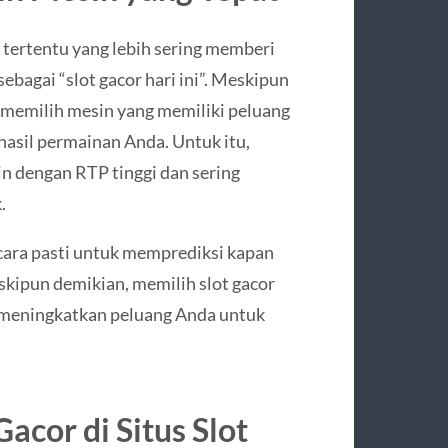
tertentu yang lebih sering memberi
bagai “slot gacor hari ini”. Meskipun
 memilih mesin yang memiliki peluang
hasil permainan Anda. Untuk itu,
n dengan RTP tinggi dan sering
.
cara pasti untuk memprediksi kapan
ipun demikian, memilih slot gacor
t meningkatkan peluang Anda untuk
acor di Situs Slot