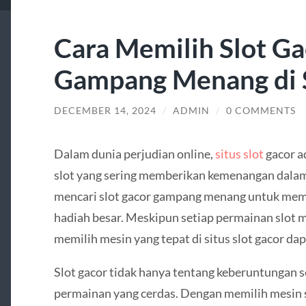
Cara Memilih Slot Ga
Gampang Menang di S
DECEMBER 14, 2024
/
ADMIN
/
0 COMMENTS
Dalam dunia perjudian online,
situs slot
gacor a
slot yang sering memberikan kemenangan dalam
mencari slot gacor gampang menang untuk me
hadiah besar. Meskipun setiap permainan slot 
memilih mesin yang tepat di situs slot gacor da
Slot gacor tidak hanya tentang keberuntungan s
permainan yang cerdas. Dengan memilih mesin slo