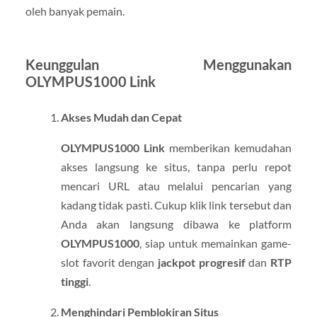
oleh banyak pemain.
Keunggulan Menggunakan
OLYMPUS1000 Link
Akses Mudah dan Cepat
OLYMPUS1000 Link
memberikan kemudahan
akses langsung ke situs, tanpa perlu repot
mencari URL atau melalui pencarian yang
kadang tidak pasti. Cukup klik link tersebut dan
Anda akan langsung dibawa ke platform
OLYMPUS1000
, siap untuk memainkan game-
slot favorit dengan
jackpot progresif
dan
RTP
tinggi
.
Menghindari Pemblokiran Situs