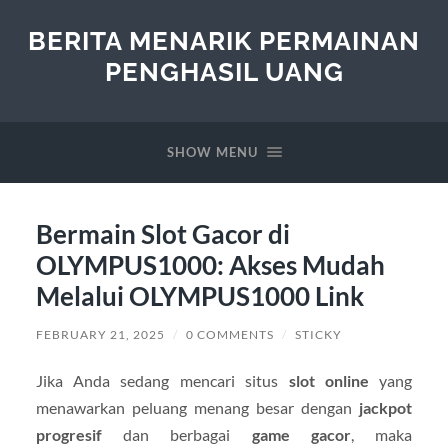
BERITA MENARIK PERMAINAN
PENGHASIL UANG
SHOW MENU
Bermain Slot Gacor di
OLYMPUS1000: Akses Mudah
Melalui OLYMPUS1000 Link
FEBRUARY 21, 2025
/
0 COMMENTS
/
STICKY
Jika Anda sedang mencari situs
slot online
yang
menawarkan peluang menang besar dengan
jackpot
progresif
dan berbagai
game gacor
, maka