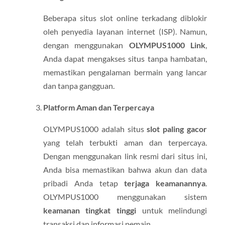
Beberapa situs slot online terkadang diblokir
oleh penyedia layanan internet (ISP). Namun,
dengan menggunakan
OLYMPUS1000 Link
,
Anda dapat mengakses situs tanpa hambatan,
memastikan pengalaman bermain yang lancar
dan tanpa gangguan.
Platform Aman dan Terpercaya
OLYMPUS1000 adalah situs
slot paling gacor
yang telah terbukti aman dan terpercaya.
Dengan menggunakan link resmi dari situs ini,
Anda bisa memastikan bahwa akun dan data
pribadi Anda tetap
terjaga keamanannya
.
OLYMPUS1000 menggunakan sistem
keamanan tingkat tinggi
untuk melindungi
transaksi dan informasi pemain.