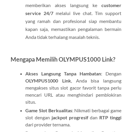
memberikan akses langsung ke
customer
service 24/7
melalui live chat. Tim support
yang ramah dan profesional siap membantu
kapan saja, memastikan pengalaman bermain
Anda tidak terhalang masalah teknis.
Mengapa Memilih OLYMPUS1000 Link?
Akses Langsung Tanpa Hambatan
: Dengan
OLYMPUS1000 Link
, Anda bisa langsung
mengakses situs slot gacor favorit tanpa perlu
mencari URL atau menghindari pemblokiran
situs.
Game Slot Berkualitas
: Nikmati berbagai game
slot dengan
jackpot progresif
dan
RTP tinggi
dari provider ternama.