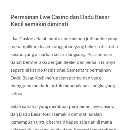
Permainan Live Casino dan Dadu Besar
Kecil semakin diminati
Live Casino adalah bentuk permainan judi online yang
menampilkan dealer sungguhan yang bekerja di studio
kasino yang disiarkan secara langsung. Para pemain
dapat berinteraksi dengan dealer dan pemain lainnya
seperti di kasino tradisional. Sementara permainan
Dadu Besar Kecil merupakan permainan yang
menggunakan dadu untuk menebak hasil angka yang
keluar.
Salah satu hal yang membuat permainan Live Casino
dan Dadu Besar Kecil semakin diminati adalah
kemampuan untuk bermain kapan saja dan di mana
saja melalui perangkat elektronik seperti smartphone