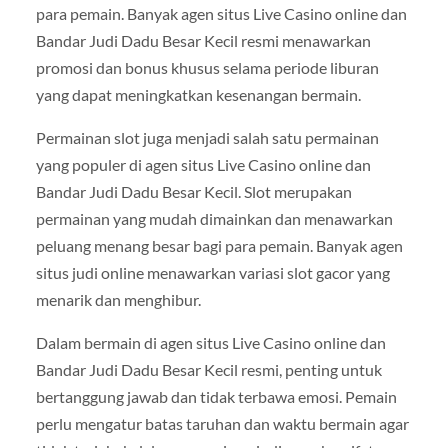
para pemain. Banyak agen situs Live Casino online dan
Bandar Judi Dadu Besar Kecil resmi menawarkan
promosi dan bonus khusus selama periode liburan
yang dapat meningkatkan kesenangan bermain.
Permainan slot juga menjadi salah satu permainan
yang populer di agen situs Live Casino online dan
Bandar Judi Dadu Besar Kecil. Slot merupakan
permainan yang mudah dimainkan dan menawarkan
peluang menang besar bagi para pemain. Banyak agen
situs judi online menawarkan variasi slot gacor yang
menarik dan menghibur.
Dalam bermain di agen situs Live Casino online dan
Bandar Judi Dadu Besar Kecil resmi, penting untuk
bertanggung jawab dan tidak terbawa emosi. Pemain
perlu mengatur batas taruhan dan waktu bermain agar