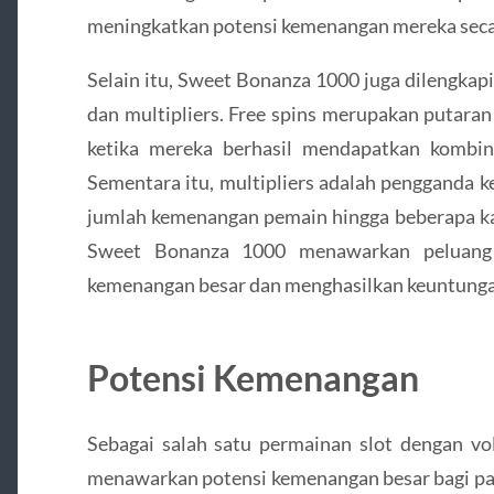
meningkatkan potensi kemenangan mereka secar
Selain itu, Sweet Bonanza 1000 juga dilengkapi
dan multipliers. Free spins merupakan putaran
ketika mereka berhasil mendapatkan kombin
Sementara itu, multipliers adalah pengganda
jumlah kemenangan pemain hingga beberapa kali 
Sweet Bonanza 1000 menawarkan peluang 
kemenangan besar dan menghasilkan keuntungan
Potensi Kemenangan
Sebagai salah satu permainan slot dengan vol
menawarkan potensi kemenangan besar bagi pa