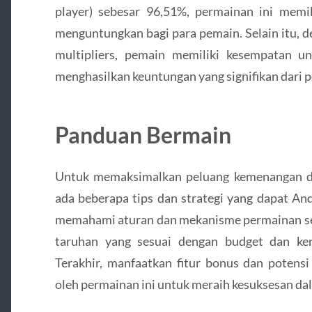
player) sebesar 96,51%, permainan ini memi
menguntungkan bagi para pemain. Selain itu, d
multipliers, pemain memiliki kesempatan 
menghasilkan keuntungan yang signifikan dari p
Panduan Bermain
Untuk memaksimalkan peluang kemenangan d
ada beberapa tips dan strategi yang dapat An
memahami aturan dan mekanisme permainan seb
taruhan yang sesuai dengan budget dan ke
Terakhir, manfaatkan fitur bonus dan potens
oleh permainan ini untuk meraih kesuksesan dal