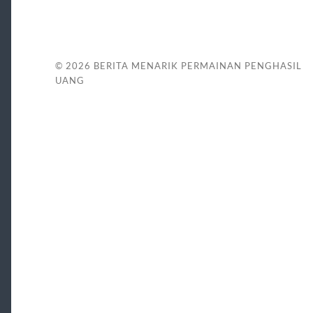
© 2026
BERITA MENARIK PERMAINAN PENGHASIL
UANG