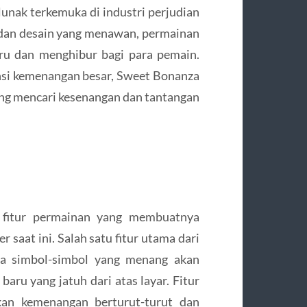
lunak terkemuka di industri perjudian
dan desain yang menawan, permainan
ru dan menghibur bagi para pemain.
ensi kemenangan besar, Sweet Bonanza
ang mencari kesenangan dan tantangan
fitur permainan yang membuatnya
 saat ini. Salah satu fitur utama dari
ana simbol-simbol yang menang akan
aru yang jatuh dari atas layar. Fitur
an kemenangan berturut-turut dan