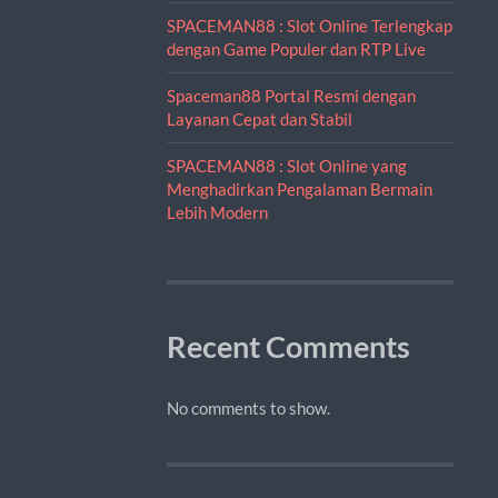
SPACEMAN88 : Slot Online Terlengkap
dengan Game Populer dan RTP Live
Spaceman88 Portal Resmi dengan
Layanan Cepat dan Stabil
SPACEMAN88 : Slot Online yang
Menghadirkan Pengalaman Bermain
Lebih Modern
Recent Comments
No comments to show.