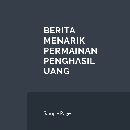
BERITA
MENARIK
PERMAINAN
PENGHASIL
UANG
Sample Page