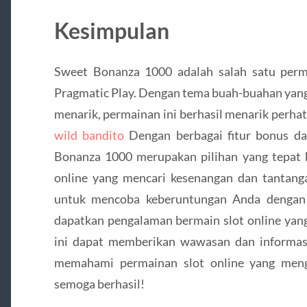
Kesimpulan
Sweet Bonanza 1000 adalah salah satu perma
Pragmatic Play. Dengan tema buah-buahan yang 
menarik, permainan ini berhasil menarik perhat
wild bandito
Dengan berbagai fitur bonus da
Bonanza 1000 merupakan pilihan yang tepat 
online yang mencari kesenangan dan tantanga
untuk mencoba keberuntungan Anda dengan
dapatkan pengalaman bermain slot online yang
ini dapat memberikan wawasan dan informas
memahami permainan slot online yang meng
semoga berhasil!