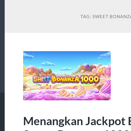
TAG:
SWEET BONANZA
Menangkan Jackpot 