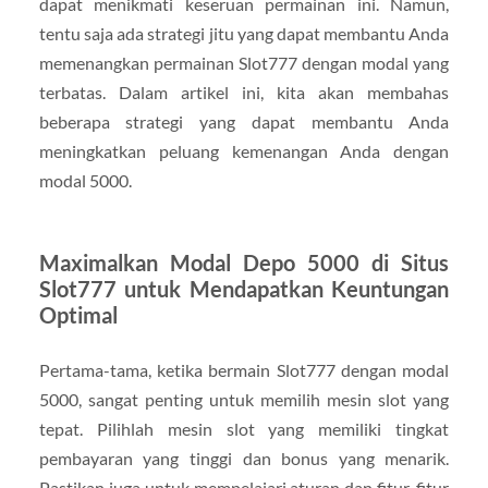
dapat menikmati keseruan permainan ini. Namun,
tentu saja ada strategi jitu yang dapat membantu Anda
memenangkan permainan Slot777 dengan modal yang
terbatas. Dalam artikel ini, kita akan membahas
beberapa strategi yang dapat membantu Anda
meningkatkan peluang kemenangan Anda dengan
modal 5000.
Maximalkan Modal Depo 5000 di Situs
Slot777 untuk Mendapatkan Keuntungan
Optimal
Pertama-tama, ketika bermain Slot777 dengan modal
5000, sangat penting untuk memilih mesin slot yang
tepat. Pilihlah mesin slot yang memiliki tingkat
pembayaran yang tinggi dan bonus yang menarik.
Pastikan juga untuk mempelajari aturan dan fitur-fitur