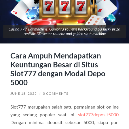
Casino 777 slot machine. Gambling roulette background big lucky prize,
realistic 3D vector roulette and golden sloth machine
Cara Ampuh Mendapatkan
Keuntungan Besar di Situs
Slot777 dengan Modal Depo
5000
JUNE 18, 2025
/
0 COMMENTS
Slot777 merupakan salah satu permainan slot online
yang sedang populer saat ini.
slot777deposit5000
Dengan minimal deposit sebesar 5000, siapa pun