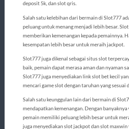
deposit 5k, dan slot qris.
Salah satu kelebihan dari bermain di Slot777 a
peluang untuk menang menjadi lebih besar. Slot 
memberikan kemenangan kepada pemainnya. Ha
kesempatan lebih besar untuk meraih jackpot.
Slot777 juga dikenal sebagai situs slot terperc
baik, pemain dapat merasa aman dan nyaman saat 
Slot777 juga menyediakan link slot bet kecil 
mencari game slot dengan taruhan yang sesuai 
Salah satu keunggulan lain dari bermain di Sl
mendapatkan kemenangan. Dengan banyaknya v
pemain memiliki peluang lebih besar untuk mera
juga menyediakan slot jackpot dan slot maxwi