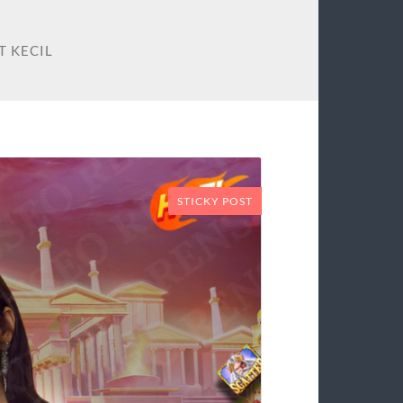
T KECIL
STICKY POST