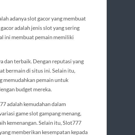
dalah adanya slot gacor yang membuat
gacor adalah jenis slot yang sering
l ini membuat pemain memiliki
aya dan terbaik. Dengan reputasi yang
bermain di situs ini. Selain itu,
yang memudahkan pemain untuk
dengan budget mereka.
ot777 adalah kemudahan dalam
ariasi game slot gampang menang,
ih kemenangan. Selain itu, Slot777
n yang memberikan kesempatan kepada