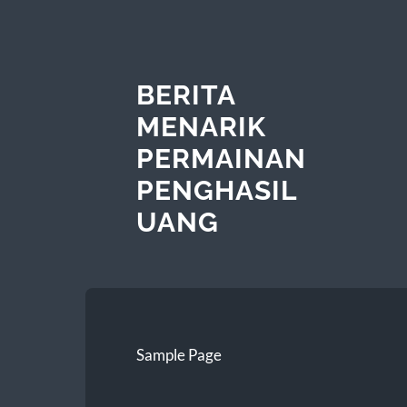
BERITA
MENARIK
PERMAINAN
PENGHASIL
UANG
Sample Page