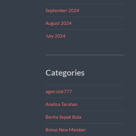
September 2024
August 2024
July 2024
Categories
agen slot777
Analisa Taruhan
Berita Sepak Bola
Bonus New Member