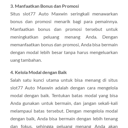
3. Manfaatkan Bonus dan Promosi
Situs slot77 Auto Maxwin seringkali menawarkan
bonus dan promosi menarik bagi para pemainnya.
Manfaatkan bonus dan promosi tersebut untuk
meningkatkan peluang menang Anda. Dengan
memanfaatkan bonus dan promosi, Anda bisa bermain
dengan modal lebih besar tanpa harus mengeluarkan
uang tambahan.
4. Kelola Modal dengan Baik
Salah satu kunci utama untuk bisa menang di situs
slot77 Auto Maxwin adalah dengan cara mengelola
modal dengan baik. Tentukan batas modal yang bisa
Anda gunakan untuk bermain, dan jangan sekali-kali
melampaui batas tersebut. Dengan mengelola modal
dengan baik, Anda bisa bermain dengan lebih tenang
dan fokus, sehingga peluang menang Anda akan