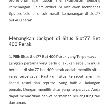
profesional agar dapat memaksimalkan peluang
kemenangan. Dalam artikel ini, kita akan membahas
tips profesional untuk meraih kemenangan di slot77
bet 400 perak.
Menangkan Jackpot di Situs Slot77 Bet
400 Perak
1. Pilih Situs Slot77 Bet 400 Perak yang Terpercaya
Langkah pertama yang perlu dilakukan sebelum mulai
bermain di slot77 bet 400 perak adalah memilih situs
yang terpercaya. Pastikan situs tersebut memiliki
lisensi resmi dan reputasi yang baik di kalangan
pemain. Dengan memilih situs yang terpercaya, Anda
dapat memastikan bahwa permainan berlangsung fair
dan aman.