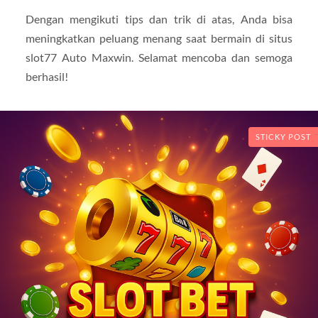
Dengan mengikuti tips dan trik di atas, Anda bisa
meningkatkan peluang menang saat bermain di situs
slot77 Auto Maxwin. Selamat mencoba dan semoga
berhasil!
STICKY POST