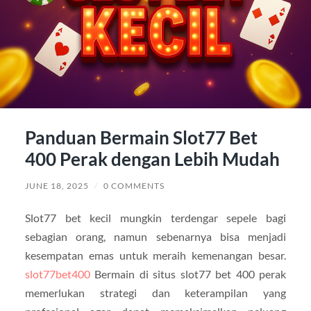
Panduan Bermain Slot77 Bet
400 Perak dengan Lebih Mudah
JUNE 18, 2025
/
0 COMMENTS
Slot77 bet kecil mungkin terdengar sepele bagi
sebagian orang, namun sebenarnya bisa menjadi
kesempatan emas untuk meraih kemenangan besar.
slot77bet400
Bermain di situs slot77 bet 400 perak
memerlukan strategi dan keterampilan yang