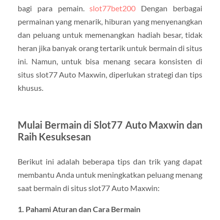
bagi para pemain.
slot77bet200
Dengan berbagai
permainan yang menarik, hiburan yang menyenangkan
dan peluang untuk memenangkan hadiah besar, tidak
heran jika banyak orang tertarik untuk bermain di situs
ini. Namun, untuk bisa menang secara konsisten di
situs slot77 Auto Maxwin, diperlukan strategi dan tips
khusus.
Mulai Bermain di Slot77 Auto Maxwin dan
Raih Kesuksesan
Berikut ini adalah beberapa tips dan trik yang dapat
membantu Anda untuk meningkatkan peluang menang
saat bermain di situs slot77 Auto Maxwin:
1. Pahami Aturan dan Cara Bermain