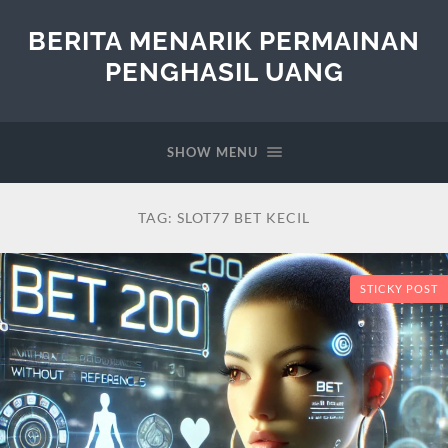
BERITA MENARIK PERMAINAN
PENGHASIL UANG
SHOW MENU
TAG:
SLOT77 BET KECIL
STICKY POST