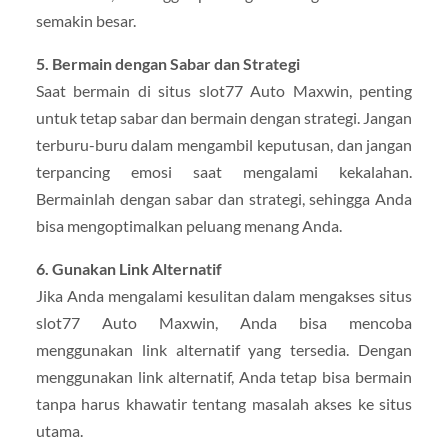
semakin besar.
5. Bermain dengan Sabar dan Strategi
Saat bermain di situs slot77 Auto Maxwin, penting
untuk tetap sabar dan bermain dengan strategi. Jangan
terburu-buru dalam mengambil keputusan, dan jangan
terpancing emosi saat mengalami kekalahan.
Bermainlah dengan sabar dan strategi, sehingga Anda
bisa mengoptimalkan peluang menang Anda.
6. Gunakan Link Alternatif
Jika Anda mengalami kesulitan dalam mengakses situs
slot77 Auto Maxwin, Anda bisa mencoba
menggunakan link alternatif yang tersedia. Dengan
menggunakan link alternatif, Anda tetap bisa bermain
tanpa harus khawatir tentang masalah akses ke situs
utama.