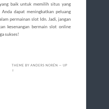
yang baik untuk memilih situs yang
s, Anda dapat meningkatkan peluang
am permainan slot Idn. Jadi, jangan
kan kesenangan bermain slot online
ga sukses!
THEME BY
ANDERS NORÉN
—
UP
↑