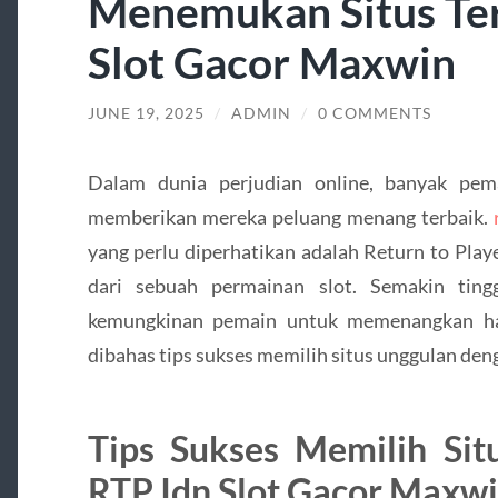
Menemukan Situs Ter
Slot Gacor Maxwin
JUNE 19, 2025
/
ADMIN
/
0 COMMENTS
Dalam dunia perjudian online, banyak pem
memberikan mereka peluang menang terbaik.
yang perlu diperhatikan adalah Return to Pla
dari sebuah permainan slot. Semakin ting
kemungkinan pemain untuk memenangkan hadi
dibahas tips sukses memilih situs unggulan de
Tips Sukses Memilih Si
RTP Idn Slot Gacor Maxw