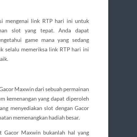
i mengenai link RTP hari ini untuk
an slot yang tepat. Anda dapat
engetahui game mana yang sedang
 selalu memeriksa link RTP hari ini
aik.
 Gacor Maxwin dari sebuah permainan
um kemenangan yang dapat diperoleh
 yang menyediakan slot dengan Gacor
patan memenangkan hadiah besar.
ot Gacor Maxwin bukanlah hal yang