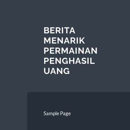
BERITA
MENARIK
PERMAINAN
PENGHASIL
UANG
Sample Page