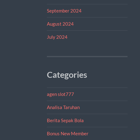
September 2024
August 2024
July 2024
Categories
agen slot777
Analisa Taruhan
Berita Sepak Bola
Bonus New Member