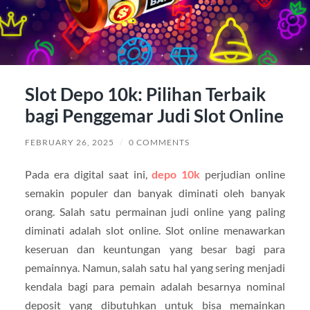
Slot Depo 10k: Pilihan Terbaik
bagi Penggemar Judi Slot Online
FEBRUARY 26, 2025
/
0 COMMENTS
Pada era digital saat ini,
depo 10k
perjudian online
semakin populer dan banyak diminati oleh banyak
orang. Salah satu permainan judi online yang paling
diminati adalah slot online. Slot online menawarkan
keseruan dan keuntungan yang besar bagi para
pemainnya. Namun, salah satu hal yang sering menjadi
kendala bagi para pemain adalah besarnya nominal
deposit yang dibutuhkan untuk bisa memainkan