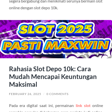
segera bergabung dan menikmati serunya bermain slot
online dengan slot depo 10k.
Rahasia Slot Depo 10k: Cara
Mudah Mencapai Keuntungan
Maksimal
FEBRUARY 26, 2025
/
0 COMMENTS
Pada era digital saat ini, permainan
link slot
online