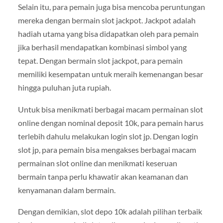
Selain itu, para pemain juga bisa mencoba peruntungan
mereka dengan bermain slot jackpot. Jackpot adalah
hadiah utama yang bisa didapatkan oleh para pemain
jika berhasil mendapatkan kombinasi simbol yang
tepat. Dengan bermain slot jackpot, para pemain
memiliki kesempatan untuk meraih kemenangan besar
hingga puluhan juta rupiah.
Untuk bisa menikmati berbagai macam permainan slot
online dengan nominal deposit 10k, para pemain harus
terlebih dahulu melakukan login slot jp. Dengan login
slot jp, para pemain bisa mengakses berbagai macam
permainan slot online dan menikmati keseruan
bermain tanpa perlu khawatir akan keamanan dan
kenyamanan dalam bermain.
Dengan demikian, slot depo 10k adalah pilihan terbaik