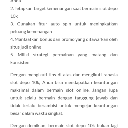
Anda
2. Tetapkan target kemenangan saat bermain slot depo
10k
3. Gunakan fitur auto spin untuk meningkatkan
peluang kemenangan
4. Manfaatkan bonus dan promo yang ditawarkan oleh
situs judi online
5. Miliki strategi permainan yang matang dan
konsisten
Dengan mengikuti tips di atas dan mengikuti rahasia
slot depo 10k, Anda bisa mendapatkan keuntungan
maksimal dalam bermain slot online. Jangan lupa
untuk selalu bermain dengan tanggung jawab dan
tidak terlalu berambisi untuk mengejar keuntungan
besar dalam waktu singkat.
Dengan demikian, bermain slot depo 10k bukan lagi