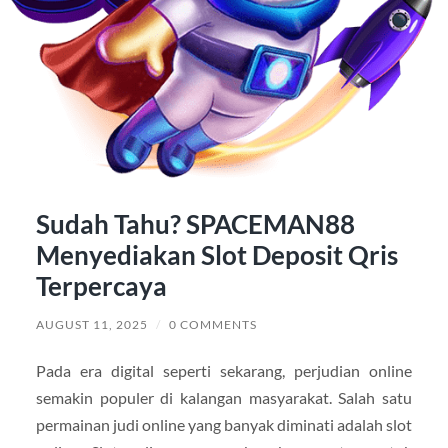
Sudah Tahu? SPACEMAN88
Menyediakan Slot Deposit Qris
Terpercaya
AUGUST 11, 2025
/
0 COMMENTS
Pada era digital seperti sekarang, perjudian online
semakin populer di kalangan masyarakat. Salah satu
permainan judi online yang banyak diminati adalah slot