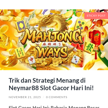
STICKY POST
Trik dan Strategi Menang di
Neymar88 Slot Gacor Hari Ini!
NOVEMBER 21, 2025
/
0 COMMENTS
Slot Gacor Hari Ini: Rahasia Menang Besar