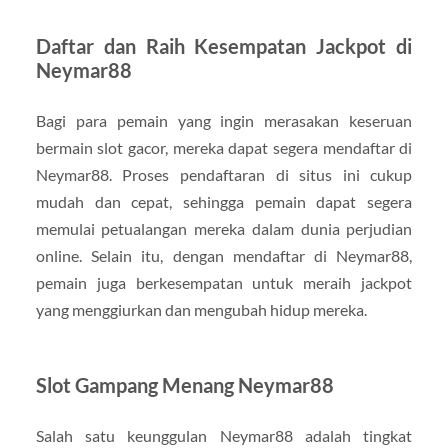
Daftar dan Raih Kesempatan Jackpot di
Neymar88
Bagi para pemain yang ingin merasakan keseruan
bermain slot gacor, mereka dapat segera mendaftar di
Neymar88. Proses pendaftaran di situs ini cukup
mudah dan cepat, sehingga pemain dapat segera
memulai petualangan mereka dalam dunia perjudian
online. Selain itu, dengan mendaftar di Neymar88,
pemain juga berkesempatan untuk meraih jackpot
yang menggiurkan dan mengubah hidup mereka.
Slot Gampang Menang Neymar88
Salah satu keunggulan Neymar88 adalah tingkat