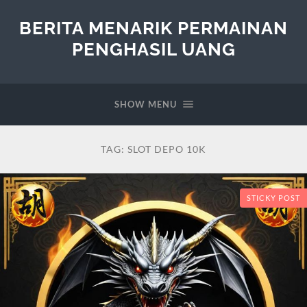
BERITA MENARIK PERMAINAN
PENGHASIL UANG
SHOW MENU
TAG:
SLOT DEPO 10K
STICKY POST