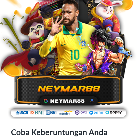
Coba Keberuntungan Anda