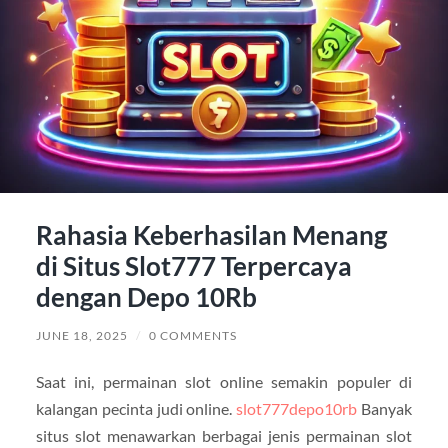
Rahasia Keberhasilan Menang
di Situs Slot777 Terpercaya
dengan Depo 10Rb
JUNE 18, 2025
/
0 COMMENTS
Saat ini, permainan slot online semakin populer di
kalangan pecinta judi online.
slot777depo10rb
Banyak
situs slot menawarkan berbagai jenis permainan slot