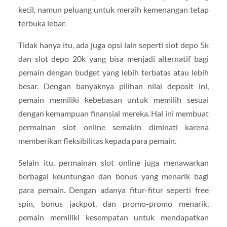
kecil, namun peluang untuk meraih kemenangan tetap
terbuka lebar.
Tidak hanya itu, ada juga opsi lain seperti slot depo 5k
dan slot depo 20k yang bisa menjadi alternatif bagi
pemain dengan budget yang lebih terbatas atau lebih
besar. Dengan banyaknya pilihan nilai deposit ini,
pemain memiliki kebebasan untuk memilih sesuai
dengan kemampuan finansial mereka. Hal ini membuat
permainan slot online semakin diminati karena
memberikan fleksibilitas kepada para pemain.
Selain itu, permainan slot online juga menawarkan
berbagai keuntungan dan bonus yang menarik bagi
para pemain. Dengan adanya fitur-fitur seperti free
spin, bonus jackpot, dan promo-promo menarik,
pemain memiliki kesempatan untuk mendapatkan