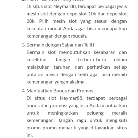
Di situs slot Neymar88, terdapat berbagai jenis
mesin slot dengan depo slot 10k dan depo slot
20k. Pilih mesin slot yang sesuai dengan
kekuatan modal Anda agar bisa mendapatkan
kemenangan dengan mudah.
Bermain dengan Sabar dan Teliti
Bermain slot membutuhkan kesabaran dan
ketelitian. Jangan terburu-buru dalam
melakukan taruhan dan perhatikan setiap
putaran mesin dengan teliti agar bisa meraih
kemenangan yang maksimal.
Manfaatkan Bonus dan Promosi
Di situs slot Neymar88, terdapat berbagai
bonus dan promosi yang bisa Anda manfaatkan
untuk meningkatkan peluang meraih
kemenangan. Jangan ragu untuk mengikuti
promo-promo menarik yang ditawarkan situs
ini.