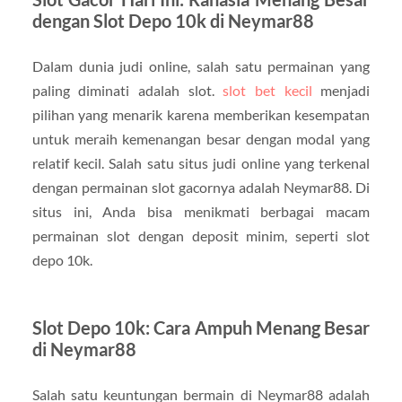
dengan Slot Depo 10k di Neymar88
Dalam dunia judi online, salah satu permainan yang
paling diminati adalah slot.
slot bet kecil
menjadi
pilihan yang menarik karena memberikan kesempatan
untuk meraih kemenangan besar dengan modal yang
relatif kecil. Salah satu situs judi online yang terkenal
dengan permainan slot gacornya adalah Neymar88. Di
situs ini, Anda bisa menikmati berbagai macam
permainan slot dengan deposit minim, seperti slot
depo 10k.
Slot Depo 10k: Cara Ampuh Menang Besar
di Neymar88
Salah satu keuntungan bermain di Neymar88 adalah