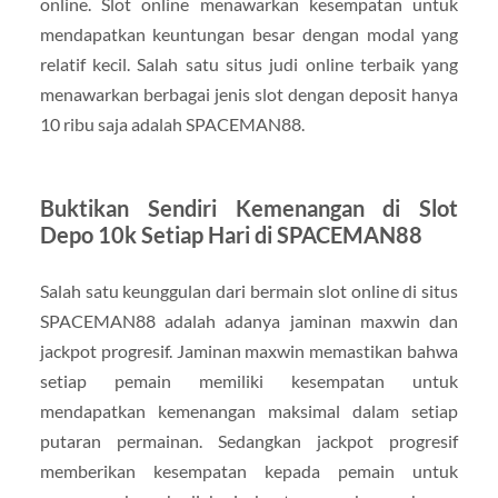
online. Slot online menawarkan kesempatan untuk
mendapatkan keuntungan besar dengan modal yang
relatif kecil. Salah satu situs judi online terbaik yang
menawarkan berbagai jenis slot dengan deposit hanya
10 ribu saja adalah SPACEMAN88.
Buktikan Sendiri Kemenangan di Slot
Depo 10k Setiap Hari di SPACEMAN88
Salah satu keunggulan dari bermain slot online di situs
SPACEMAN88 adalah adanya jaminan maxwin dan
jackpot progresif. Jaminan maxwin memastikan bahwa
setiap pemain memiliki kesempatan untuk
mendapatkan kemenangan maksimal dalam setiap
putaran permainan. Sedangkan jackpot progresif
memberikan kesempatan kepada pemain untuk