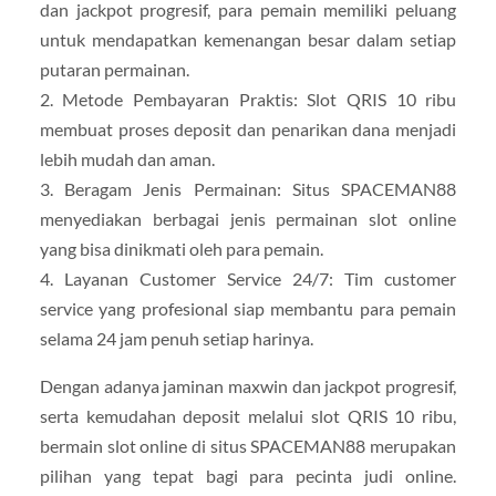
dan jackpot progresif, para pemain memiliki peluang
untuk mendapatkan kemenangan besar dalam setiap
putaran permainan.
2. Metode Pembayaran Praktis: Slot QRIS 10 ribu
membuat proses deposit dan penarikan dana menjadi
lebih mudah dan aman.
3. Beragam Jenis Permainan: Situs SPACEMAN88
menyediakan berbagai jenis permainan slot online
yang bisa dinikmati oleh para pemain.
4. Layanan Customer Service 24/7: Tim customer
service yang profesional siap membantu para pemain
selama 24 jam penuh setiap harinya.
Dengan adanya jaminan maxwin dan jackpot progresif,
serta kemudahan deposit melalui slot QRIS 10 ribu,
bermain slot online di situs SPACEMAN88 merupakan
pilihan yang tepat bagi para pecinta judi online.