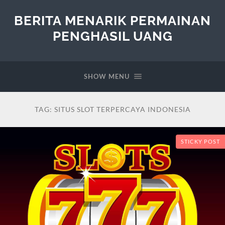
BERITA MENARIK PERMAINAN
PENGHASIL UANG
SHOW MENU
TAG:
SITUS SLOT TERPERCAYA INDONESIA
STICKY POST