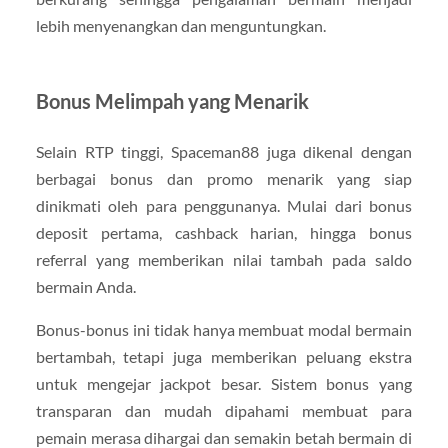
lebih menyenangkan dan menguntungkan.
Bonus Melimpah yang Menarik
Selain RTP tinggi, Spaceman88 juga dikenal dengan
berbagai bonus dan promo menarik yang siap
dinikmati oleh para penggunanya. Mulai dari bonus
deposit pertama, cashback harian, hingga bonus
referral yang memberikan nilai tambah pada saldo
bermain Anda.
Bonus-bonus ini tidak hanya membuat modal bermain
bertambah, tetapi juga memberikan peluang ekstra
untuk mengejar jackpot besar. Sistem bonus yang
transparan dan mudah dipahami membuat para
pemain merasa dihargai dan semakin betah bermain di