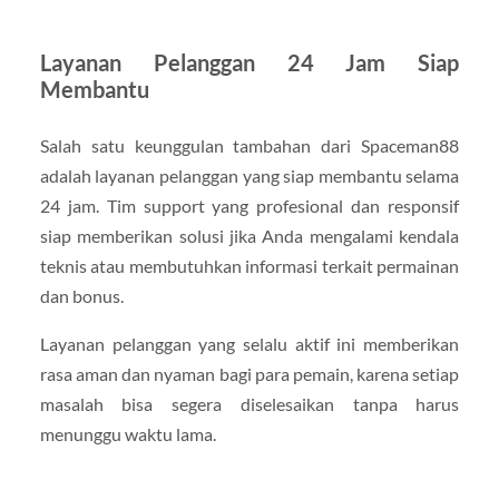
Layanan Pelanggan 24 Jam Siap
Membantu
Salah satu keunggulan tambahan dari Spaceman88
adalah layanan pelanggan yang siap membantu selama
24 jam. Tim support yang profesional dan responsif
siap memberikan solusi jika Anda mengalami kendala
teknis atau membutuhkan informasi terkait permainan
dan bonus.
Layanan pelanggan yang selalu aktif ini memberikan
rasa aman dan nyaman bagi para pemain, karena setiap
masalah bisa segera diselesaikan tanpa harus
menunggu waktu lama.