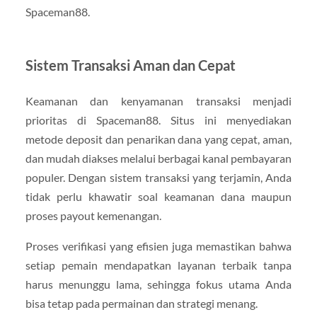
Spaceman88.
Sistem Transaksi Aman dan Cepat
Keamanan dan kenyamanan transaksi menjadi
prioritas di Spaceman88. Situs ini menyediakan
metode deposit dan penarikan dana yang cepat, aman,
dan mudah diakses melalui berbagai kanal pembayaran
populer. Dengan sistem transaksi yang terjamin, Anda
tidak perlu khawatir soal keamanan dana maupun
proses payout kemenangan.
Proses verifikasi yang efisien juga memastikan bahwa
setiap pemain mendapatkan layanan terbaik tanpa
harus menunggu lama, sehingga fokus utama Anda
bisa tetap pada permainan dan strategi menang.