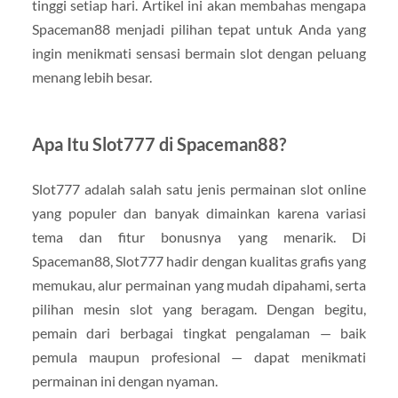
tinggi setiap hari. Artikel ini akan membahas mengapa
Spaceman88 menjadi pilihan tepat untuk Anda yang
ingin menikmati sensasi bermain slot dengan peluang
menang lebih besar.
Apa Itu Slot777 di Spaceman88?
Slot777 adalah salah satu jenis permainan slot online
yang populer dan banyak dimainkan karena variasi
tema dan fitur bonusnya yang menarik. Di
Spaceman88, Slot777 hadir dengan kualitas grafis yang
memukau, alur permainan yang mudah dipahami, serta
pilihan mesin slot yang beragam. Dengan begitu,
pemain dari berbagai tingkat pengalaman — baik
pemula maupun profesional — dapat menikmati
permainan ini dengan nyaman.