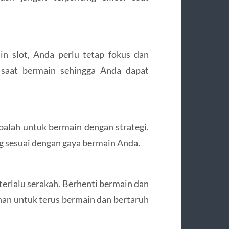
n slot, Anda perlu tetap fokus dan
i saat bermain sehingga Anda dapat
alah untuk bermain dengan strategi.
ng sesuai dengan gaya bermain Anda.
terlalu serakah. Berhenti bermain dan
nan untuk terus bermain dan bertaruh