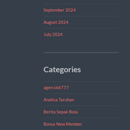
September 2024
August 2024
July 2024
Categories
agen slot777
Analisa Taruhan
Berita Sepak Bola
Bonus New Member