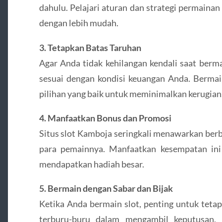
dahulu. Pelajari aturan dan strategi permain
dengan lebih mudah.
3. Tetapkan Batas Taruhan
Agar Anda tidak kehilangan kendali saat berma
sesuai dengan kondisi keuangan Anda. Bermain
pilihan yang baik untuk meminimalkan kerugian
4. Manfaatkan Bonus dan Promosi
Situs slot Kamboja seringkali menawarkan ber
para pemainnya. Manfaatkan kesempatan in
mendapatkan hadiah besar.
5. Bermain dengan Sabar dan Bijak
Ketika Anda bermain slot, penting untuk tetap
terburu-buru dalam mengambil keputusan, 