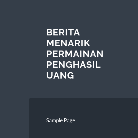
BERITA
MENARIK
PERMAINAN
PENGHASIL
UANG
Sample Page