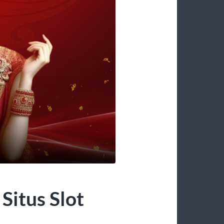
Situs Slot