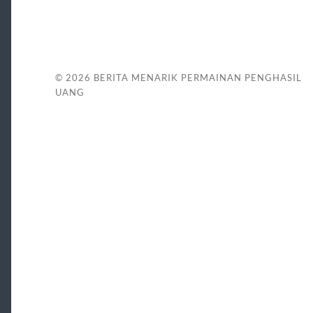
© 2026
BERITA MENARIK PERMAINAN PENGHASIL
UANG