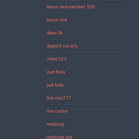
bonus new member 100
bonus slot
depo 5k
deposit via qris
Joker123
Judi Bola
judi bola
link slot777
live casino
mahjong
mahjong slot