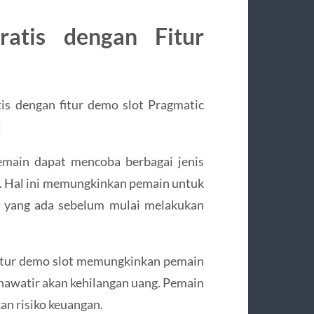
atis dengan Fitur
s dengan fitur demo slot Pragmatic
:
emain dapat mencoba berbagai jenis
. Hal ini memungkinkan pemain untuk
r yang ada sebelum mulai melakukan
Fitur demo slot memungkinkan pemain
hawatir akan kehilangan uang. Pemain
n risiko keuangan.