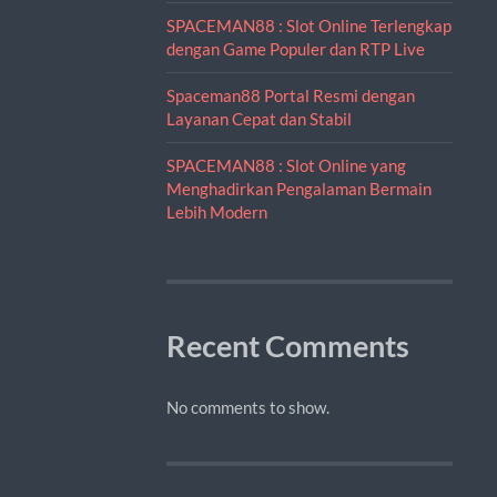
SPACEMAN88 : Slot Online Terlengkap
dengan Game Populer dan RTP Live
Spaceman88 Portal Resmi dengan
Layanan Cepat dan Stabil
SPACEMAN88 : Slot Online yang
Menghadirkan Pengalaman Bermain
Lebih Modern
Recent Comments
No comments to show.