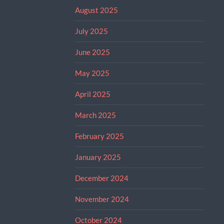
August 2025
July 2025
June 2025
May 2025
April 2025
March 2025
February 2025
January 2025
December 2024
November 2024
October 2024