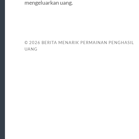
mengeluarkan uang.
© 2026
BERITA MENARIK PERMAINAN PENGHASIL
UANG