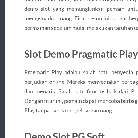
demo slot yang memungkinkan pemain untu
mengeluarkan uang. Fitur demo ini sangat ber
permainan sebelum mulai melakukan taruhan u
Slot Demo Pragmatic Play
Pragmatic Play adalah salah satu penyedia p
perjudian online. Mereka menyediakan berbaga
dan menarik. Salah satu fitur terbaik dari Pr
Dengan fitur ini, pemain dapat mencoba berbaga
Play tanpa harus mengeluarkan uang.
Demo Slot PG Soft