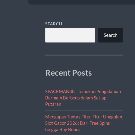
SEARCH
Search
Recent Posts
SPACEMAN88 : Temukan Pengalaman
Bermain Berbeda dalam Setiap
Putaran
Mengupas Tuntas Fitur-Fitur Unggulan
Slot Gacor 2026: Dari Free Spins
hingga Buy Bonus