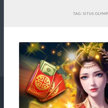
TAG:
SITUS OLYM