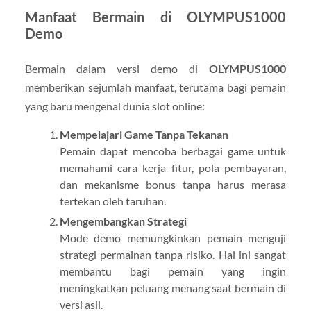
Manfaat Bermain di OLYMPUS1000
Demo
Bermain dalam versi demo di
OLYMPUS1000
memberikan sejumlah manfaat, terutama bagi pemain
yang baru mengenal dunia slot online:
Mempelajari Game Tanpa Tekanan
Pemain dapat mencoba berbagai game untuk
memahami cara kerja fitur, pola pembayaran,
dan mekanisme bonus tanpa harus merasa
tertekan oleh taruhan.
Mengembangkan Strategi
Mode demo memungkinkan pemain menguji
strategi permainan tanpa risiko. Hal ini sangat
membantu bagi pemain yang ingin
meningkatkan peluang menang saat bermain di
versi asli.