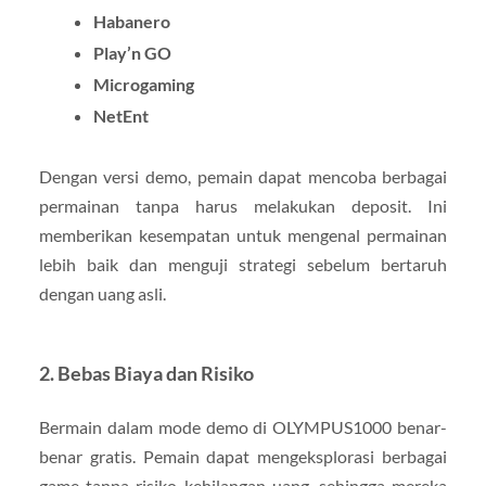
Habanero
Play’n GO
Microgaming
NetEnt
Dengan versi demo, pemain dapat mencoba berbagai
permainan tanpa harus melakukan deposit. Ini
memberikan kesempatan untuk mengenal permainan
lebih baik dan menguji strategi sebelum bertaruh
dengan uang asli.
2.
Bebas Biaya dan Risiko
Bermain dalam mode demo di OLYMPUS1000 benar-
benar gratis. Pemain dapat mengeksplorasi berbagai
game tanpa risiko kehilangan uang, sehingga mereka