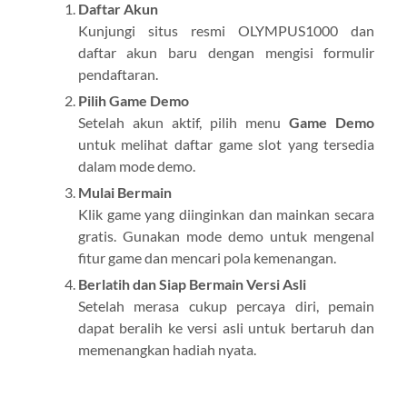
Daftar Akun
Kunjungi situs resmi OLYMPUS1000 dan
daftar akun baru dengan mengisi formulir
pendaftaran.
Pilih Game Demo
Setelah akun aktif, pilih menu
Game Demo
untuk melihat daftar game slot yang tersedia
dalam mode demo.
Mulai Bermain
Klik game yang diinginkan dan mainkan secara
gratis. Gunakan mode demo untuk mengenal
fitur game dan mencari pola kemenangan.
Berlatih dan Siap Bermain Versi Asli
Setelah merasa cukup percaya diri, pemain
dapat beralih ke versi asli untuk bertaruh dan
memenangkan hadiah nyata.